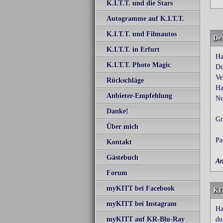
K.I.T.T. und die Stars
Autogramme auf K.I.T.T.
K.I.T.T. und Filmautos
De 
K.I.T.T. in Erfurt
Ha
K.I.T.T. Photo Magic
Du
Ve
Rückschläge
Ha
Anbieter-Empfehlung
Nu
Danke!
Gr
Über mich
Pa
Kontakt
Gästebuch
An
Forum
myKITT bei Facebook
KI
myKITT bei Instagram
Ha
myKITT auf KR-Blu-Ray
du