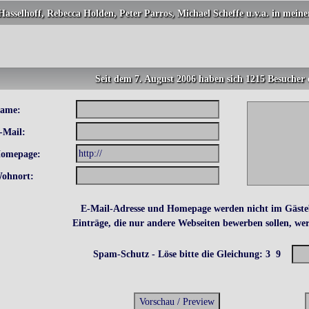
Hasselhoff, Rebecca Holden, Peter Parros, Michael Scheffe u.v.a. in meine
Seit dem 7. August 2006 haben sich 1215 Besucher 
ame:
-Mail:
omepage:
ohnort:
E-Mail-Adresse und Homepage werden nicht im Gäste
Einträge, die nur andere Webseiten bewerben sollen, wer
Spam-Schutz - Löse bitte die Gleichung: 3
9