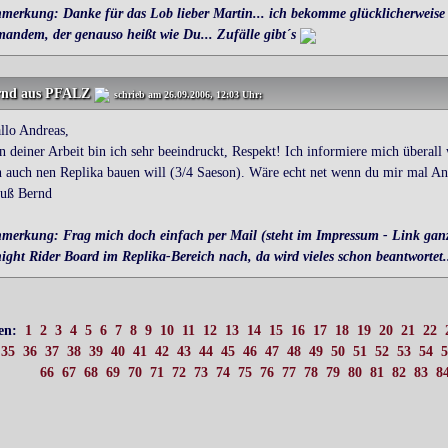
merkung: Danke für das Lob lieber Martin... ich bekomme glücklicherweise 
mandem, der genauso heißt wie Du... Zufälle gibt´s
rnd
aus PFALZ
schrieb am 26.09.2006, 12:03 Uhr:
llo Andreas,
n deiner Arbeit bin ich sehr beeindruckt, Respekt! Ich informiere mich überall
h auch nen Replika bauen will (3/4 Saeson). Wäre echt net wenn du mir mal Ant
uß Bernd
merkung: Frag mich doch einfach per Mail (steht im Impressum - Link ganz
ight Rider Board im Replika-Bereich nach, da wird vieles schon beantwortet...
ten:
1
2
3
4
5
6
7
8
9
10
11
12
13
14
15
16
17
18
19
20
21
22
35
36
37
38
39
40
41
42
43
44
45
46
47
48
49
50
51
52
53
54
5
66
67
68
69
70
71
72
73
74
75
76
77
78
79
80
81
82
83
8