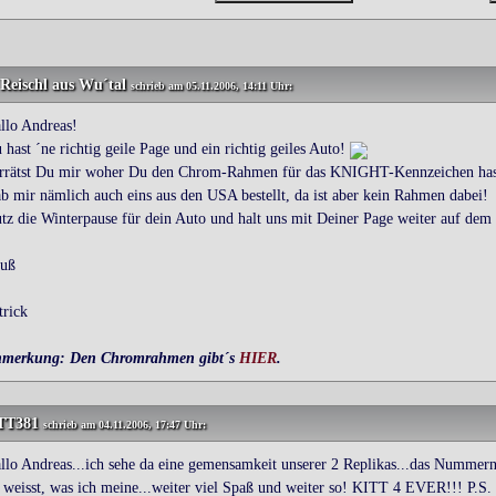
Reischl
aus Wu´tal
schrieb am 05.11.2006, 14:11 Uhr:
llo Andreas!
 hast ´ne richtig geile Page und ein richtig geiles Auto!
rrätst Du mir woher Du den Chrom-Rahmen für das KNIGHT-Kennzeichen has
b mir nämlich auch eins aus den USA bestellt, da ist aber kein Rahmen dabei!
tz die Winterpause für dein Auto und halt uns mit Deiner Page weiter auf de
uß
trick
merkung: Den Chromrahmen gibt´s
HIER
.
TT381
schrieb am 04.11.2006, 17:47 Uhr:
llo Andreas...ich sehe da eine gemensamkeit unserer 2 Replikas...das Nummer
 weisst, was ich meine...weiter viel Spaß und weiter so! KITT 4 EVER!!! P.