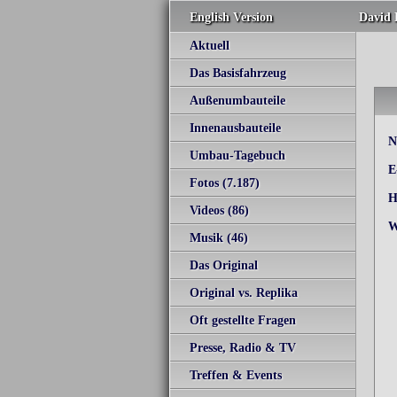
English Version
David 
Aktuell
Das Basisfahrzeug
Außenumbauteile
Innenausbauteile
N
Umbau-Tagebuch
E
Fotos (7.187)
H
Videos (86)
W
Musik (46)
Das Original
Original vs. Replika
Oft gestellte Fragen
Presse, Radio & TV
Treffen & Events