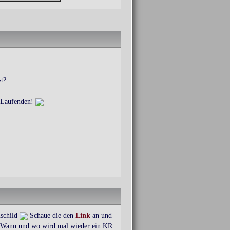
t?
m Laufenden!
nschild
Schaue die den
Link
an und
S. Wann und wo wird mal wieder ein KR