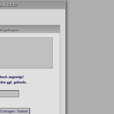
m K.I.T.T.!
eingetragen.
buch angezeigt!
den ggf. gelöscht.