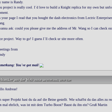
 name is Randy.
u project is really cool. I´d love to build a Knight replica for my own but unfort
ment.
 your page I read that you bought the dash electronics from Lectric Enterprises
ng.
wanna ask: could you please give me the address of Mr. Wang so I can check out
ce project. Way to go! I guess I´ll check ur site more often.
eetings from
ndy
merkung: You´ve got mail
chaniker
aus der Welt
schrieb am 29.09.2006, 20:10 Uhr:
llo Andreas!
n super Projekt hast du da auf die Beine gestellt. Wie schaffst du das alles zu r
n mal ehrlich, was ist mit dem Turbo Boost? Baust du ihn ein? Gruß Martin