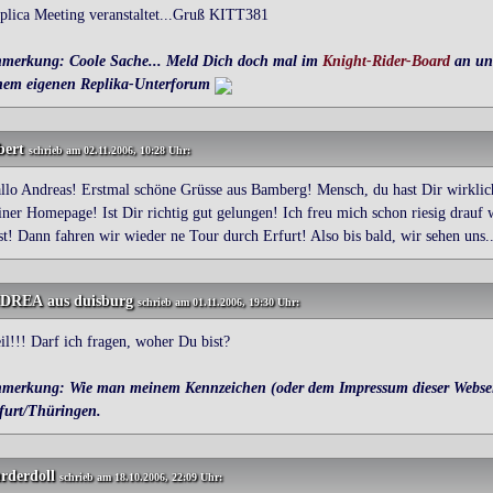
plica Meeting veranstaltet...Gruß KITT381
merkung: Coole Sache... Meld Dich doch mal im
Knight-Rider-Board
an und
nem eigenen Replika-Unterforum
bert
schrieb am 02.11.2006, 10:28 Uhr:
llo Andreas! Erstmal schöne Grüsse aus Bamberg! Mensch, du hast Dir wirkli
iner Homepage! Ist Dir richtig gut gelungen! Ich freu mich schon riesig dra
st! Dann fahren wir wieder ne Tour durch Erfurt! Also bis bald, wir sehen uns..
DREA
aus duisburg
schrieb am 01.11.2006, 19:30 Uhr:
il!!! Darf ich fragen, woher Du bist?
merkung: Wie man meinem Kennzeichen (oder dem Impressum dieser Websei
furt/Thüringen.
rderdoll
schrieb am 18.10.2006, 22:09 Uhr: