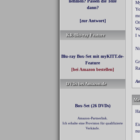
nehmen? Passen die Teile
My
dann?
Yo
mo
[zur Antwort]
On
Wa
KR-Blu-ray Feature
I 
Ni
Blu-ray Box-Set mit myKITT.de-
Gr
Feature
Ra
[bei Amazon bestellen]
An
DVDs bei Amazon.de
Me
Box-Set (26 DVDs)
Ha
Amazon-Partnerlink.
Ich erhalte eine Provision für qualifizierte
Ei
Verkäufe.
nu