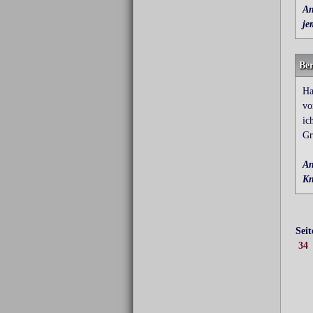
An
je
Be
Ha
vo
ic
Gr
An
Kn
Sei
34