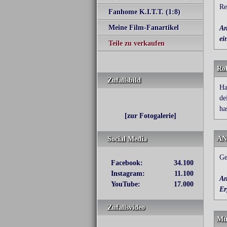
Re
Fanhome K.I.T.T. (1:8)
Meine Film-Fanartikel
An
ei
Teile zu verkaufen
Ro
Zufallsbild
Ha
de
ha
[zur Fotogalerie]
AN
Social Media
Ge
Facebook:
34.100
Instagram:
11.100
An
YouTube:
17.000
Er
Zufallsvideo
Mu