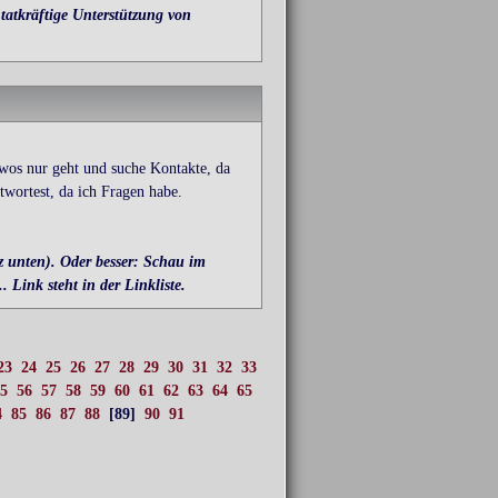
tatkräftige Unterstützung von
 wos nur geht und suche Kontakte, da
wortest, da ich Fragen habe.
 unten). Oder besser: Schau im
 Link steht in der Linkliste.
23
24
25
26
27
28
29
30
31
32
33
5
56
57
58
59
60
61
62
63
64
65
4
85
86
87
88
[89]
90
91