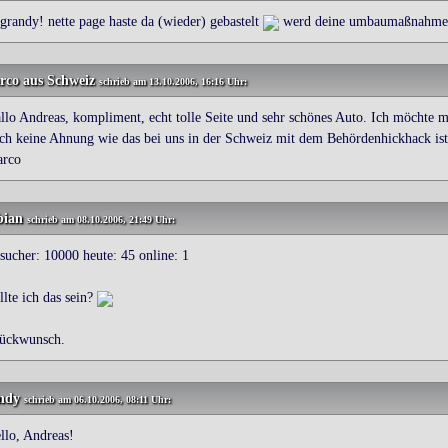
 grandy! nette page haste da (wieder) gebastelt
werd deine umbaumaßnahmen d
rco
aus Schweiz
schrieb am 13.10.2006, 16:16 Uhr:
llo Andreas, kompliment, echt tolle Seite und sehr schönes Auto. Ich möchte m
ch keine Ahnung wie das bei uns in der Schweiz mit dem Behördenhickhack ist.
rco
bian
schrieb am 08.10.2006, 21:49 Uhr:
sucher: 10000 heute: 45 online: 1
llte ich das sein?
ückwunsch.
ndy
schrieb am 06.10.2006, 08:11 Uhr:
llo, Andreas!