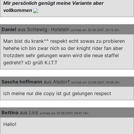
Mir persönlich genügt meine Variante aber
vollkommen
Daniel
aus Schlewig- Holstein
schrieb am 25.09.2007, 20:13 Uhr:
Man bist du krank^^ respekt echt sowas zu probieren
hehehe ich bin zwar nich so der knight rider fan aber
trotzdem sehr gelungen wann wird die neue staffel
gedreht? xD grüß K.I.T.T
Sascha hoffmann
aus Alsdorf
schrieb am 24.09.2007, 19:08 Uhr:
ich meine nur die copy ist gut gelungen respect
Bettina
aus Linz
schrieb am 20.09.2007, 09:47 Uhr:
Hallo!