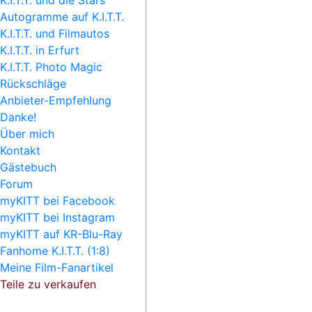
K.I.T.T. und die Stars
Autogramme auf K.I.T.T.
K.I.T.T. und Filmautos
K.I.T.T. in Erfurt
K.I.T.T. Photo Magic
Rückschläge
Anbieter-Empfehlung
Danke!
Über mich
Kontakt
Gästebuch
Forum
myKITT bei Facebook
myKITT bei Instagram
myKITT auf KR-Blu-Ray
Fanhome K.I.T.T. (1:8)
Meine Film-Fanartikel
Teile zu verkaufen