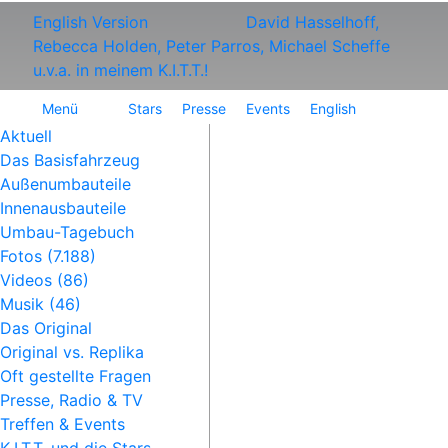
English Version
David Hasselhoff,
Rebecca Holden, Peter Parros, Michael Scheffe
u.v.a. in meinem K.I.T.T.!
Menü
Stars
Presse
Events
English
Aktuell
Das Basisfahrzeug
Außenumbauteile
Innenausbauteile
Umbau-Tagebuch
Fotos (7.188)
Videos (86)
Musik (46)
Das Original
Original vs. Replika
Oft gestellte Fragen
Presse, Radio & TV
Treffen & Events