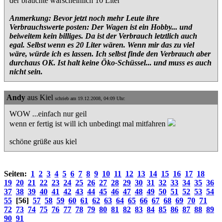
der brauchte warscheinlich 10 Liter
Anmerkung: Bevor jetzt noch mehr Leute ihre
Verbrauchswerte posten: Der Wagen ist ein Hobby... und
beiweitem kein billiges. Da ist der Verbrauch letztlich auch
egal. Selbst wenn es 20 Liter wären. Wenn mir das zu viel
wäre, würde ich es lassen. Ich selbst finde den Verbrauch aber
durchaus OK. Ist halt keine Öko-Schüssel... und muss es auch
nicht sein.
Andy
aus Kiel
schrieb am 19.12.2008, 04:09 Uhr:
WOW ...einfach nur geil
wenn er fertig ist will ich unbedingt mal mitfahren
schöne grüße aus kiel
Seiten:
1
2
3
4
5
6
7
8
9
10
11
12
13
14
15
16
17
18
19
20
21
22
23
24
25
26
27
28
29
30
31
32
33
34
35
36
37
38
39
40
41
42
43
44
45
46
47
48
49
50
51
52
53
54
55
[56]
57
58
59
60
61
62
63
64
65
66
67
68
69
70
71
72
73
74
75
76
77
78
79
80
81
82
83
84
85
86
87
88
89
90
91