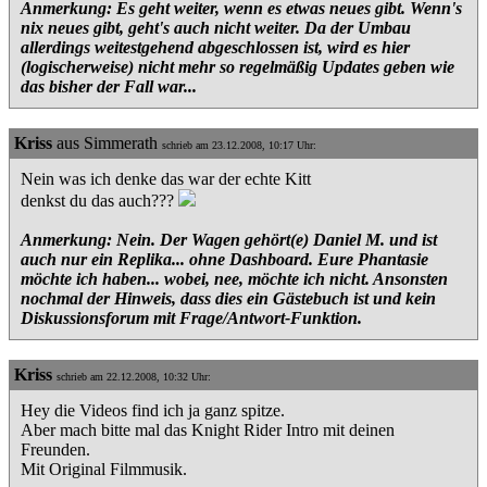
Anmerkung: Es geht weiter, wenn es etwas neues gibt. Wenn's
nix neues gibt, geht's auch nicht weiter. Da der Umbau
allerdings weitestgehend abgeschlossen ist, wird es hier
(logischerweise) nicht mehr so regelmäßig Updates geben wie
das bisher der Fall war...
Kriss
aus Simmerath
schrieb am 23.12.2008, 10:17 Uhr:
Nein was ich denke das war der echte Kitt
denkst du das auch???
Anmerkung: Nein. Der Wagen gehört(e) Daniel M. und ist
auch nur ein Replika... ohne Dashboard. Eure Phantasie
möchte ich haben... wobei, nee, möchte ich nicht. Ansonsten
nochmal der Hinweis, dass dies ein Gästebuch ist und kein
Diskussionsforum mit Frage/Antwort-Funktion.
Kriss
schrieb am 22.12.2008, 10:32 Uhr:
Hey die Videos find ich ja ganz spitze.
Aber mach bitte mal das Knight Rider Intro mit deinen
Freunden.
Mit Original Filmmusik.