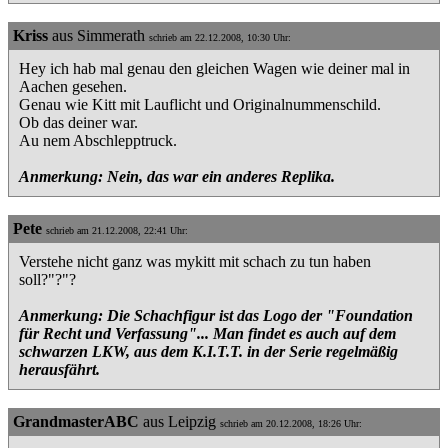
Kriss
aus Simmerath
schrieb am 22.12.2008, 10:30 Uhr:
Hey ich hab mal genau den gleichen Wagen wie deiner mal in
Aachen gesehen.
Genau wie Kitt mit Lauflicht und Originalnummenschild.
Ob das deiner war.
Au nem Abschlepptruck.
Anmerkung: Nein, das war ein anderes Replika.
Pete
schrieb am 21.12.2008, 22:41 Uhr:
Verstehe nicht ganz was mykitt mit schach zu tun haben
soll?"?"?
Anmerkung: Die Schachfigur ist das Logo der "Foundation
für Recht und Verfassung"... Man findet es auch auf dem
schwarzen LKW, aus dem K.I.T.T. in der Serie regelmäßig
herausfährt.
GrandmasterABC
aus Leipzig
schrieb am 20.12.2008, 18:26 Uhr: