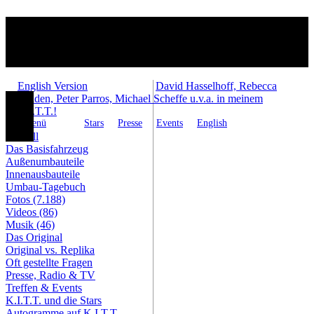
English Version
David Hasselhoff, Rebecca
Holden, Peter Parros, Michael Scheffe u.v.a. in meinem
K.I.T.T.!
Menü
Stars
Presse
Events
English
Aktuell
Das Basisfahrzeug
Außenumbauteile
Innenausbauteile
Umbau-Tagebuch
Fotos (7.188)
Videos (86)
Musik (46)
Das Original
Original vs. Replika
Oft gestellte Fragen
Presse, Radio & TV
Treffen & Events
K.I.T.T. und die Stars
Autogramme auf K.I.T.T.