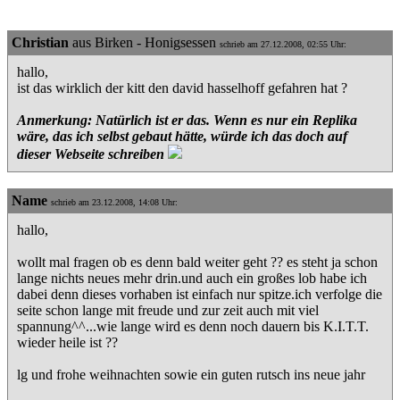
Christian
aus Birken - Honigsessen
schrieb am 27.12.2008, 02:55 Uhr:
hallo,
ist das wirklich der kitt den david hasselhoff gefahren hat ?
Anmerkung: Natürlich ist er das. Wenn es nur ein Replika
wäre, das ich selbst gebaut hätte, würde ich das doch auf
dieser Webseite schreiben
Name
schrieb am 23.12.2008, 14:08 Uhr:
hallo,
wollt mal fragen ob es denn bald weiter geht ?? es steht ja schon
lange nichts neues mehr drin.und auch ein großes lob habe ich
dabei denn dieses vorhaben ist einfach nur spitze.ich verfolge die
seite schon lange mit freude und zur zeit auch mit viel
spannung^^...wie lange wird es denn noch dauern bis K.I.T.T.
wieder heile ist ??
lg und frohe weihnachten sowie ein guten rutsch ins neue jahr