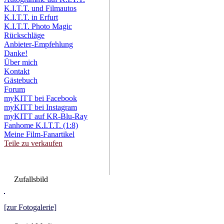
K.I.T.T. und Filmautos
K.I.T.T. in Erfurt
K.I.T.T. Photo Magic
Rückschläge
Anbieter-Empfehlung
Danke!
Über mich
Kontakt
Gästebuch
Forum
myKITT bei Facebook
myKITT bei Instagram
myKITT auf KR-Blu-Ray
Fanhome K.I.T.T. (1:8)
Meine Film-Fanartikel
Teile zu verkaufen
Zufallsbild
[zur Fotogalerie]