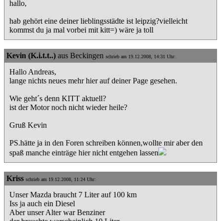
hallo,
hab gehört eine deiner lieblingsstädte ist leipzig?vielleicht
kommst du ja mal vorbei mit kitt=) wäre ja toll
Kevin (K.i.t.t..)
aus Beckingen
schrieb am 19.12.2008, 14:31 Uhr:
Hallo Andreas,
lange nichts neues mehr hier auf deiner Page gesehen.
Wie geht´s denn KITT aktuell?
ist der Motor noch nicht wieder heile?
Gruß Kevin
PS.hätte ja in den Foren schreiben können,wollte mir aber den
spaß manche einträge hier nicht entgehen lassen
Kriss
schrieb am 19.12.2008, 11:24 Uhr:
Unser Mazda braucht 7 Liter auf 100 km
Iss ja auch ein Diesel
Aber unser Alter war Benziner