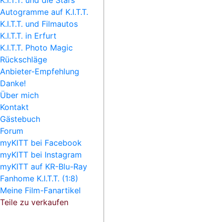
K.I.T.T. und die Stars
Autogramme auf K.I.T.T.
K.I.T.T. und Filmautos
K.I.T.T. in Erfurt
K.I.T.T. Photo Magic
Rückschläge
Anbieter-Empfehlung
Danke!
Über mich
Kontakt
Gästebuch
Forum
myKITT bei Facebook
myKITT bei Instagram
myKITT auf KR-Blu-Ray
Fanhome K.I.T.T. (1:8)
Meine Film-Fanartikel
Teile zu verkaufen