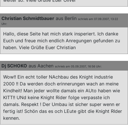
weiter so. Viele Grüße Euer Oliver
Christian Schmidtbauer
aus Berlin
schrieb am 07.09.2007, 13:22
Uhr:
Hallo, diese Seite hat mich stark insperiert. Ich danke
Euch und freue mich endlich Anregungen gefunden zu
haben. Viele Grüße Euer Christian
Dj SCHOKO
aus Aachen
schrieb am 05.09.2007, 16:56 Uhr:
Wow!! Ein echt toller NAchbau des Knight industrie
2000 !! Da werden doch erinnerungen wach an meine
Kindheit! Man jeder wollte damals ein AUto haben wie
KITT!! UNd keine Knight Rider folge verpasste ich
damals. Respekt ! Der Umbau ist sicher super wenn er
fertig ist! Schön das es och LEute gibt die Knight RIder
kennen.