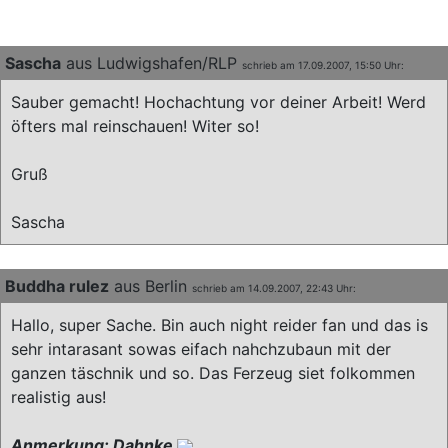
Sascha
aus Ludwigshafen/RLP
schrieb am 17.09.2007, 15:50 Uhr:
Sauber gemacht! Hochachtung vor deiner Arbeit! Werd
öfters mal reinschauen! Witer so!
Gruß
Sascha
Buddha rulez
aus Berlin
schrieb am 14.09.2007, 22:43 Uhr:
Hallo, super Sache. Bin auch night reider fan und das is
sehr intarasant sowas eifach nahchzubaun mit der
ganzen täschnik und so. Das Ferzeug siet folkommen
realistig aus!
Anmerkung: Dahnke