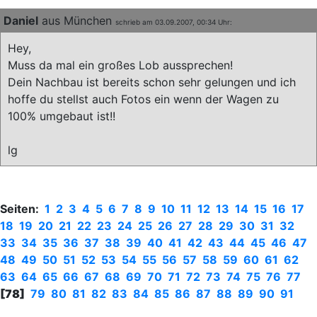
Daniel
aus München
schrieb am 03.09.2007, 00:34 Uhr:
Hey,
Muss da mal ein großes Lob aussprechen!
Dein Nachbau ist bereits schon sehr gelungen und ich
hoffe du stellst auch Fotos ein wenn der Wagen zu
100% umgebaut ist!!
lg
Seiten:
1
2
3
4
5
6
7
8
9
10
11
12
13
14
15
16
17
18
19
20
21
22
23
24
25
26
27
28
29
30
31
32
33
34
35
36
37
38
39
40
41
42
43
44
45
46
47
48
49
50
51
52
53
54
55
56
57
58
59
60
61
62
63
64
65
66
67
68
69
70
71
72
73
74
75
76
77
[78]
79
80
81
82
83
84
85
86
87
88
89
90
91