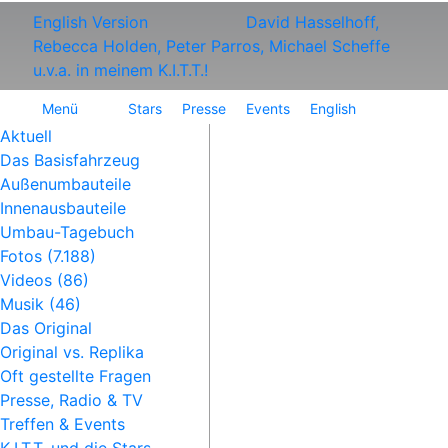
English Version
David Hasselhoff,
Rebecca Holden, Peter Parros, Michael Scheffe
u.v.a. in meinem K.I.T.T.!
Menü
Stars
Presse
Events
English
Aktuell
Das Basisfahrzeug
Außenumbauteile
Innenausbauteile
Umbau-Tagebuch
Fotos (7.188)
Videos (86)
Musik (46)
Das Original
Original vs. Replika
Oft gestellte Fragen
Presse, Radio & TV
Treffen & Events