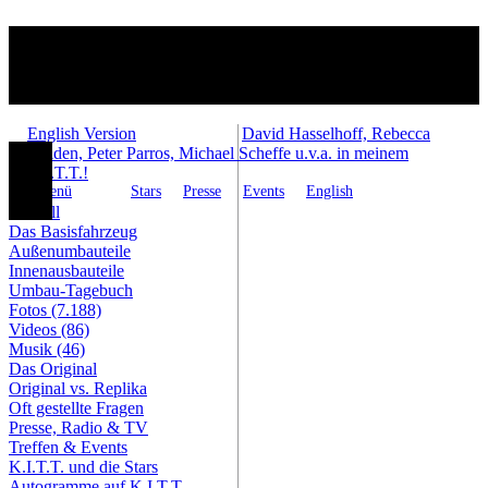
English Version
David Hasselhoff, Rebecca
Holden, Peter Parros, Michael Scheffe u.v.a. in meinem
K.I.T.T.!
Menü
Stars
Presse
Events
English
Aktuell
Das Basisfahrzeug
Außenumbauteile
Innenausbauteile
Umbau-Tagebuch
Fotos (7.188)
Videos (86)
Musik (46)
Das Original
Original vs. Replika
Oft gestellte Fragen
Presse, Radio & TV
Treffen & Events
K.I.T.T. und die Stars
Autogramme auf K.I.T.T.