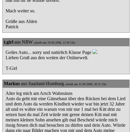
mal mit dir ne Runde drehen.
Mach weiter so.
Grüße aus Ahlen
Patrick
t.girl
aus NRW
schrieb am 19.09.2008, 12:36 Uhr:
Geiles Auto... sorry und natürlich Klasse Page
Lieben Gruß aus den weiten der Onlinewelt.
T-Girl
Markus
aus Saarland-Homburg
schrieb am 15.09.2008, 20:51 Uhr:
Alter leg mich am Arsch Wahnsinns
Auto da geht mir eine Gänsehaut über den Rücken bei dem Lied
und dem Auto da werden Kindheit wieder war bin jetzt 32 Jahre
alt und es währe ein warum von mir nur 1 mal bei Kitt drin zu
setzen hast du mal Zeit würde mir gerne deinen Kitt mal mit
meinen kleinen Sohn ansehen gib mal Bescheid würde mich
rissig freuen dich mal besuchen zu dürfen und dein Auto. Würde
dann ein paar Bilder machen von mir und dem Auto meine