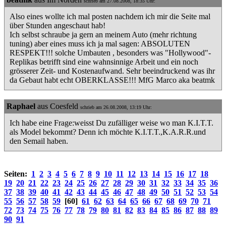
schrieb am 27.08.2008, 18:35 Uhr:
Also eines wollte ich mal posten nachdem ich mir die Seite mal
über Stunden angeschaut hab!
Ich selbst schraube ja gern an meinem Auto (mehr richtung
tuning) aber eines muss ich ja mal sagen: ABSOLUTEN
RESPEKT!!! solche Umbauten , besonders was "Hollywood"-
Replikas betrifft sind eine wahnsinnige Arbeit und ein noch
grösserer Zeit- und Kostenaufwand. Sehr beeindruckend was ihr
da Gebaut habt echt OBERKLASSE!!! MfG Marco aka beatmk
Raphael
aus Coesfeld
schrieb am 26.08.2008, 13:19 Uhr:
Ich habe eine Frage:weisst Du zufälliger weise wo man K.I.T.T.
als Model bekommt? Denn ich möchte K.I.T.T.,K.A.R.R.und
den Semail haben.
Seiten:
1
2
3
4
5
6
7
8
9
10
11
12
13
14
15
16
17
18
19
20
21
22
23
24
25
26
27
28
29
30
31
32
33
34
35
36
37
38
39
40
41
42
43
44
45
46
47
48
49
50
51
52
53
54
55
56
57
58
59
[60]
61
62
63
64
65
66
67
68
69
70
71
72
73
74
75
76
77
78
79
80
81
82
83
84
85
86
87
88
89
90
91