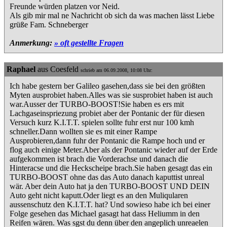
Freunde würden platzen vor Neid.
Als gib mir mal ne Nachricht ob sich da was machen lässt Liebe
grüße Fam. Schneberger
Anmerkung:
» oft gestellte Fragen
Raphael
aus Coesfeld
schrieb am 06.09.2008, 10:08 Uhr:
Ich habe gestern ber Galileo gasehen,dass sie bei den größten
Myten ausprobiet haben.Alles was sie susprobiet haben ist auch
war.Ausser der TURBO-BOOST!Sie haben es ers mit
Lachgaseinspriezung probiet aber der Pontanic der für diesen
Versuch kurz K.I.T.T. spielen sollte fuhr erst nur 100 kmh
schneller.Dann wollten sie es mit einer Rampe
Ausprobieren,dann fuhr der Pontanic die Rampe hoch und er
flog auch einige Meter.Aber als der Pontanic wieder auf der Erde
aufgekommen ist brach die Vorderachse und danach die
Hinteracse und die Heckscheipe brach.Sie haben gesagt das ein
TURBO-BOOST ohne das das Auto danach kaputtist unreal
wär. Aber dein Auto hat ja den TURBO-BOOST UND DEIN
Auto geht nicht kaputt.Oder liegt es an den Muliqularen
aussenschutz den K.I.T.T. hat? Und sowieso habe ich bei einer
Folge gesehen das Michael gasagt hat dass Heliumm in den
Reifen wären. Was sgst du denn über den angeplich unreaelen