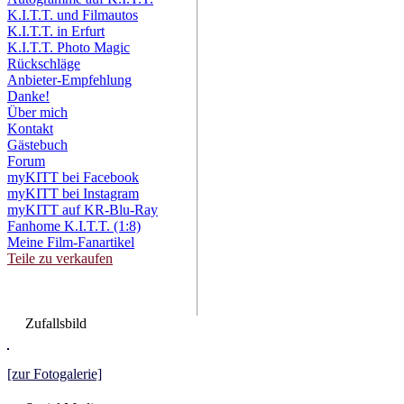
K.I.T.T. und Filmautos
K.I.T.T. in Erfurt
K.I.T.T. Photo Magic
Rückschläge
Anbieter-Empfehlung
Danke!
Über mich
Kontakt
Gästebuch
Forum
myKITT bei Facebook
myKITT bei Instagram
myKITT auf KR-Blu-Ray
Fanhome K.I.T.T. (1:8)
Meine Film-Fanartikel
Teile zu verkaufen
Zufallsbild
[zur Fotogalerie]