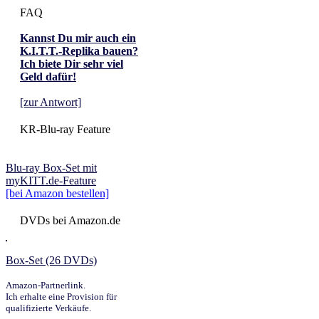
FAQ
Kannst Du mir auch ein
K.I.T.T.-Replika bauen?
Ich biete Dir sehr viel
Geld dafür!
[zur Antwort]
KR-Blu-ray Feature
Blu-ray Box-Set mit
myKITT.de-Feature
[bei Amazon bestellen]
DVDs bei Amazon.de
Box-Set (26 DVDs)
Amazon-Partnerlink.
Ich erhalte eine Provision für
qualifizierte Verkäufe.