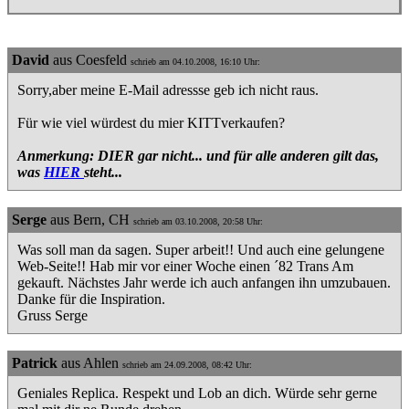
David
aus Coesfeld
schrieb am 04.10.2008, 16:10 Uhr:
Sorry,aber meine E-Mail adressse geb ich nicht raus.
Für wie viel würdest du mier KITTverkaufen?
Anmerkung: DIER gar nicht... und für alle anderen gilt das,
was
HIER
steht...
Serge
aus Bern, CH
schrieb am 03.10.2008, 20:58 Uhr:
Was soll man da sagen. Super arbeit!! Und auch eine gelungene
Web-Seite!! Hab mir vor einer Woche einen ´82 Trans Am
gekauft. Nächstes Jahr werde ich auch anfangen ihn umzubauen.
Danke für die Inspiration.
Gruss Serge
Patrick
aus Ahlen
schrieb am 24.09.2008, 08:42 Uhr:
Geniales Replica. Respekt und Lob an dich. Würde sehr gerne