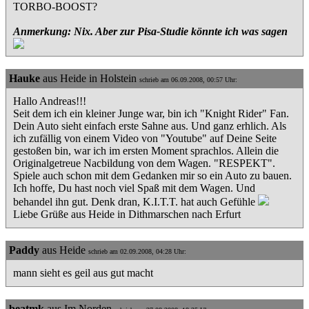
TORBO-BOOST?
Anmerkung: Nix. Aber zur Pisa-Studie könnte ich was sagen
Hauke
aus Heide in Holstein
schrieb am 06.09.2008, 00:57 Uhr:
Hallo Andreas!!!
Seit dem ich ein kleiner Junge war, bin ich "Knight Rider" Fan.
Dein Auto sieht einfach erste Sahne aus. Und ganz erhlich. Als
ich zufällig von einem Video von "Youtube" auf Deine Seite
gestoßen bin, war ich im ersten Moment sprachlos. Allein die
Originalgetreue Nacbildung von dem Wagen. "RESPEKT".
Spiele auch schon mit dem Gedanken mir so ein Auto zu bauen.
Ich hoffe, Du hast noch viel Spaß mit dem Wagen. Und
behandel ihn gut. Denk dran, K.I.T.T. hat auch Gefühle
Liebe Grüße aus Heide in Dithmarschen nach Erfurt
Paddy
aus Heide
schrieb am 02.09.2008, 04:28 Uhr:
mann sieht es geil aus gut macht
beatmk
aus Im Norden