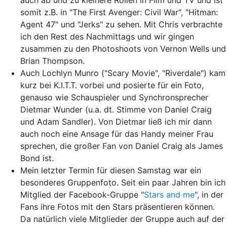
auch ab und zu kleinere Rollen in Film und TV und ist
somit z.B. in "The First Avenger: Civil War", "Hitman:
Agent 47" und "Jerks" zu sehen. Mit Chris verbrachte
ich den Rest des Nachmittags und wir gingen
zusammen zu den Photoshoots von Vernon Wells und
Brian Thompson.
Auch Lochlyn Munro ("Scary Movie", "Riverdale") kam
kurz bei K.I.T.T. vorbei und posierte für ein Foto,
genauso wie Schauspieler und Synchronsprecher
Dietmar Wunder (u.a. dt. Stimme von Daniel Craig
und Adam Sandler). Von Dietmar ließ ich mir dann
auch noch eine Ansage für das Handy meiner Frau
sprechen, die großer Fan von Daniel Craig als James
Bond ist.
Mein letzter Termin für diesen Samstag war ein
besonderes Gruppenfoto. Seit ein paar Jahren bin ich
Mitglied der Facebook-Gruppe "
Stars and me
", in der
Fans ihre Fotos mit den Stars präsentieren können.
Da natürlich viele Mitglieder der Gruppe auch auf der