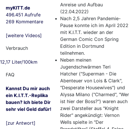
Anreise und Aufbau
myKITT.de
(22.04.2022)
496.451 Aufrufe
Nach 2,5 Jahren Pandemie-
269 Kommentare
Pause konnte ich im April 2022
mit K.I.T.T. wieder an der
[weitere Videos]
German Comic Con Spring
Edition in Dortmund
Verbrauch
teilnehmen.
Neben meinen
12,17 Liter/100km
Jugendschwärmen Teri
Hatcher ("Superman - Die
FAQ
Abenteuer von Lois & Clark",
"Desperate Housewives") und
Kannst Du mir auch
Alyssa Milano ("Charmed", "Wer
ein K.I.T.T.-Replika
ist hier der Boss?") waren auch
bauen? Ich biete Dir
zwei Darsteller aus "Knight
sehr viel Geld dafür!
Rider" angekündigt: Vernon
Wells spielte in "Der
[zur Antwort]