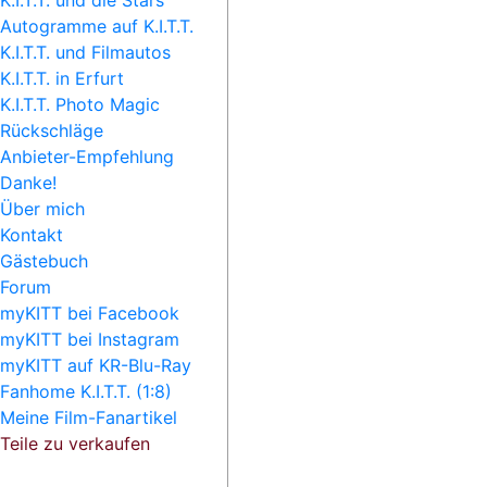
K.I.T.T. und die Stars
Autogramme auf K.I.T.T.
K.I.T.T. und Filmautos
K.I.T.T. in Erfurt
K.I.T.T. Photo Magic
Rückschläge
Anbieter-Empfehlung
Danke!
Über mich
Kontakt
Gästebuch
Forum
myKITT bei Facebook
myKITT bei Instagram
myKITT auf KR-Blu-Ray
Fanhome K.I.T.T. (1:8)
Meine Film-Fanartikel
Teile zu verkaufen