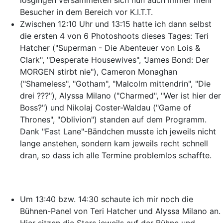
losgingen versammelten sich nun auch immer mehr
Besucher in dem Bereich vor K.I.T.T.
Zwischen 12:10 Uhr und 13:15 hatte ich dann selbst
die ersten 4 von 6 Photoshoots dieses Tages: Teri
Hatcher ("Superman - Die Abenteuer von Lois &
Clark", "Desperate Housewives", "James Bond: Der
MORGEN stirbt nie"), Cameron Monaghan
("Shameless", "Gotham", "Malcolm mittendrin", "Die
drei ???"), Alyssa Milano ("Charmed", "Wer ist hier der
Boss?") und Nikolaj Coster-Waldau ("Game of
Thrones", "Oblivion") standen auf dem Programm.
Dank "Fast Lane"-Bändchen musste ich jeweils nicht
lange anstehen, sondern kam jeweils recht schnell
dran, so dass ich alle Termine problemlos schaffte.
Um 13:40 bzw. 14:30 schaute ich mir noch die
Bühnen-Panel von Teri Hatcher und Alyssa Milano an.