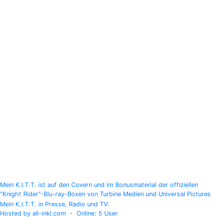
15.-17.10.2021:
hlusstreffen Northeim 2021
Danach am 07.05.2022:
ComicPark Erfurt 2022
Mein K.I.T.T. ist auf den Covern und im Bonusmaterial der offiziellen
"Knight Rider"-Blu-ray-Boxen von Turbine Medien und Universal Pictures
Mein K.I.T.T. in Presse, Radio und TV:
Hosted by all-inkl.com - Online: 5 User