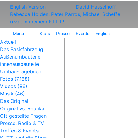
English Version
David Hasselhoff,
Rebecca Holden, Peter Parros, Michael Scheffe
u.v.a. in meinem K.I.T.T.!
Menü
Stars
Presse
Events
English
Aktuell
Das Basisfahrzeug
Außenumbauteile
Innenausbauteile
Umbau-Tagebuch
Fotos (7.188)
Videos (86)
Musik (46)
Das Original
Original vs. Replika
Oft gestellte Fragen
Presse, Radio & TV
Treffen & Events