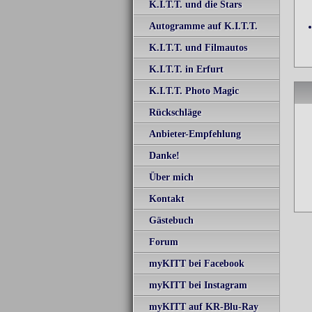
K.I.T.T. und die Stars
Autogramme auf K.I.T.T.
K.I.T.T. und Filmautos
K.I.T.T. in Erfurt
K.I.T.T. Photo Magic
Rückschläge
Vorher am 08.
Anbieter-Empfehlung
Street Mag Sh
Danke!
Über mich
Kontakt
Gästebuch
Forum
myKITT bei Facebook
myKITT bei Instagram
myKITT auf KR-Blu-Ray