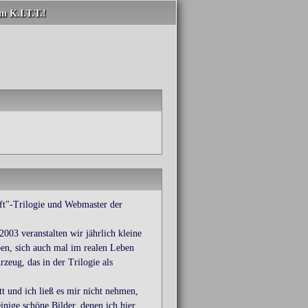
m K.I.T.T.!
ft"-Trilogie und Webmaster der
003 veranstalten wir jährlich kleine
ben, sich auch mal im realen Leben
zeug, das in der Trilogie als
t und ich ließ es mir nicht nehmen,
nige schöne Bilder, denen ich hier