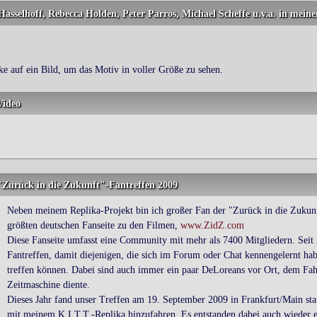
Hasselhoff, Rebecca Holden, Peter Parros, Michael Scheffe u.v.a. in meine
ke auf ein Bild, um das Motiv in voller Größe zu sehen.
Video
"Zurück in die Zukunft"-Fantreffen 2009
Neben meinem Replika-Projekt bin ich großer Fan der "Zurück in die Zukun
größten deutschen Fanseite zu den Filmen,
www.ZidZ.com
Diese Fanseite umfasst eine Community mit mehr als 7400 Mitgliedern. Seit 2
Fantreffen, damit diejenigen, die sich im Forum oder Chat kennengelernt ha
treffen können. Dabei sind auch immer ein paar DeLoreans vor Ort, dem Fahr
Zeitmaschine diente.
Dieses Jahr fand unser Treffen am 19. September 2009 in Frankfurt/Main stat
mit meinem K.I.T.T.-Replika hinzufahren. Es entstanden dabei auch wieder ei