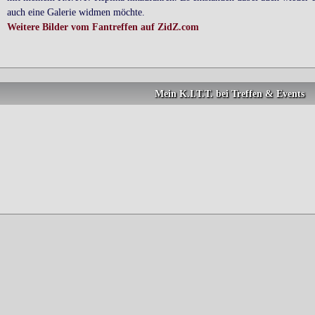
auch eine Galerie widmen möchte.
Weitere Bilder vom Fantreffen auf ZidZ.com
Mein K.I.T.T. bei Treffen & Events
08.2009:
ow 2009, Hannover