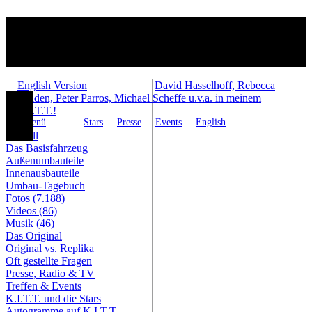
English Version
David Hasselhoff, Rebecca
Holden, Peter Parros, Michael Scheffe u.v.a. in meinem
K.I.T.T.!
Menü
Stars
Presse
Events
English
Aktuell
Das Basisfahrzeug
Außenumbauteile
Innenausbauteile
Umbau-Tagebuch
Fotos (7.188)
Videos (86)
Musik (46)
Das Original
Original vs. Replika
Oft gestellte Fragen
Presse, Radio & TV
Treffen & Events
K.I.T.T. und die Stars
Autogramme auf K.I.T.T.