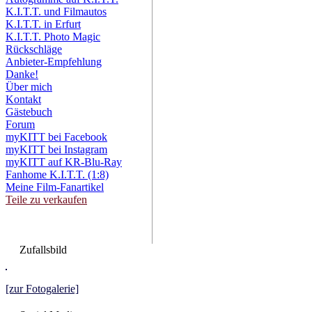
K.I.T.T. und Filmautos
K.I.T.T. in Erfurt
K.I.T.T. Photo Magic
Rückschläge
Anbieter-Empfehlung
Danke!
Über mich
Kontakt
Gästebuch
Forum
myKITT bei Facebook
myKITT bei Instagram
myKITT auf KR-Blu-Ray
Fanhome K.I.T.T. (1:8)
Meine Film-Fanartikel
Teile zu verkaufen
Zufallsbild
[zur Fotogalerie]