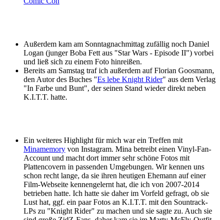
Comic Con
Außerdem kam am Sonntagnachmittag zufällig noch Daniel
Logan (junger Boba Fett aus "Star Wars - Episode II") vorbei
und ließ sich zu einem Foto hinreißen.
Bereits am Samstag traf ich außerdem auf Florian Goosmann,
den Autor des Buches "
Es lebe Knight Rider
" aus dem Verlag
"In Farbe und Bunt", der seinen Stand wieder direkt neben
K.I.T.T. hatte.
Ein weiteres Highlight für mich war ein Treffen mit
Minamemory
von Instagram. Mina betreibt einen Vinyl-Fan-
Account und macht dort immer sehr schöne Fotos mit
Plattencovern in passenden Umgebungen. Wir kennen uns
schon recht lange, da sie ihren heutigen Ehemann auf einer
Film-Webseite kennengelernt hat, die ich von 2007-2014
betrieben hatte. Ich hatte sie daher im Vorfeld gefragt, ob sie
Lust hat, ggf. ein paar Fotos an K.I.T.T. mit den Sountrack-
LPs zu "Knight Rider" zu machen und sie sagte zu. Auch sie
sind große ZidZ-Fans, daher kam sie im Marty-McFly-Outfit.