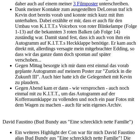
daher auch auf einem meiner
3 Filmposter
unterschreiben.
Dank meiner Kontakte zum ausgestellten DeLorean traf ich
Kevin dort bereits vorab und konnte mich kurz mit ihm
unterhalten. Dabei erzählte er mir, dass er auch für den
Umbau von K.I.T.T.s Voicebox von roter Blinkelampe (Folge
1-13) auf die bekannten 3 roten Balken (ab Folge 14)
zuständig war. Damit stand fest, dass ich auch von ihm ein
Autogramm auf K.I.T.T.s Heckklappe benötige. Er kam auch
direkt mit, allerdings versagte mein mitgebrachter Edding, so
dass wir das ganze dann doch spontan auf später
verschoben...
Gegen Mittag besorgte ich mir dann erst einmal das vorab
geplante Autogramm auf meinem Poster zur "Zurück in die
Zukunft III". Auch hier hatte ich die Gelegenheit mit Kevin
zu plaudern.
Gegen Abend kam er dann - wie versprochen - auch noch
einmal mit zu K.I.T.T., um das Autogramm auf der
Kofferraumklappe zu vollenden und noch ein paar Fotos mit
dem Wagen zu machen - auch für sein eigenes Archiv.
David Faustino (Bud Bundy aus "Eine schrecklich nette Familie")
Ein weiteres Highlight der Con war für mich David Faustino
alias Bud Bundy aus "Eine schrecklich nette Familie"! Die