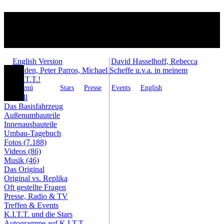
English Version
David Hasselhoff, Rebecca
Holden, Peter Parros, Michael Scheffe u.v.a. in meinem
K.I.T.T.!
Menü
Stars
Presse
Events
English
Aktuell
Das Basisfahrzeug
Außenumbauteile
Innenausbauteile
Umbau-Tagebuch
Fotos (7.188)
Videos (86)
Musik (46)
Das Original
Original vs. Replika
Oft gestellte Fragen
Presse, Radio & TV
Treffen & Events
K.I.T.T. und die Stars
Autogramme auf K.I.T.T.