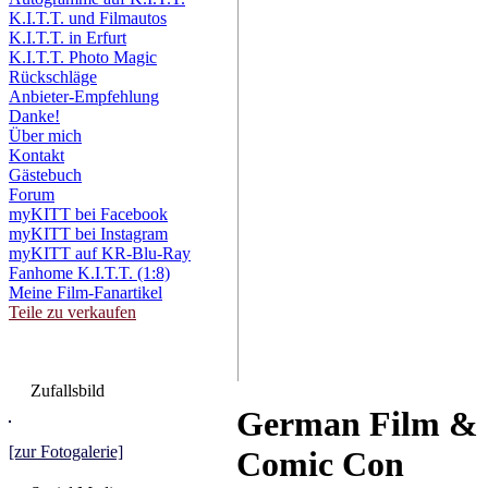
K.I.T.T. und Filmautos
K.I.T.T. in Erfurt
K.I.T.T. Photo Magic
Rückschläge
Anbieter-Empfehlung
Danke!
Über mich
Kontakt
Gästebuch
Forum
myKITT bei Facebook
myKITT bei Instagram
myKITT auf KR-Blu-Ray
Fanhome K.I.T.T. (1:8)
Meine Film-Fanartikel
Teile zu verkaufen
Zufallsbild
German Film &
[zur Fotogalerie]
Comic Con