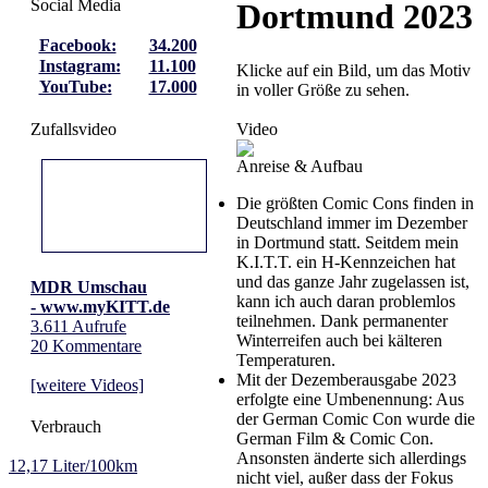
Social Media
Dortmund 2023
Facebook:
34.200
Instagram:
11.100
Klicke auf ein Bild, um das Motiv
YouTube:
17.000
in voller Größe zu sehen.
Video
Zufallsvideo
Anreise & Aufbau
Die größten Comic Cons finden in
Deutschland immer im Dezember
in Dortmund statt. Seitdem mein
K.I.T.T. ein H-Kennzeichen hat
und das ganze Jahr zugelassen ist,
MDR Umschau
kann ich auch daran problemlos
- www.myKITT.de
teilnehmen. Dank permanenter
3.611 Aufrufe
Winterreifen auch bei kälteren
20 Kommentare
Temperaturen.
Mit der Dezemberausgabe 2023
[weitere Videos]
erfolgte eine Umbenennung: Aus
der German Comic Con wurde die
Verbrauch
German Film & Comic Con.
Ansonsten änderte sich allerdings
12,17 Liter/100km
nicht viel, außer dass der Fokus