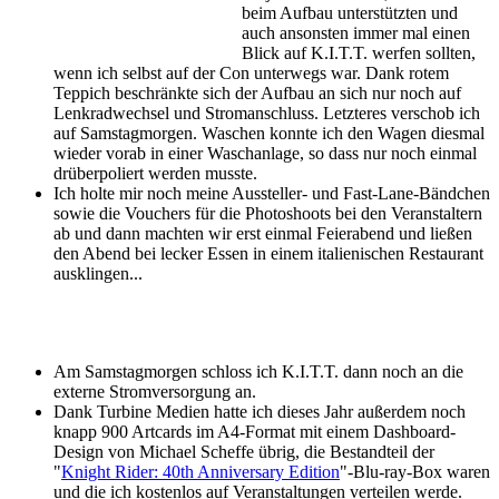
beim Aufbau unterstützten und
auch ansonsten immer mal einen
Blick auf K.I.T.T. werfen sollten,
wenn ich selbst auf der Con unterwegs war. Dank rotem
Teppich beschränkte sich der Aufbau an sich nur noch auf
Lenkradwechsel und Stromanschluss. Letzteres verschob ich
auf Samstagmorgen. Waschen konnte ich den Wagen diesmal
wieder vorab in einer Waschanlage, so dass nur noch einmal
drüberpoliert werden musste.
Ich holte mir noch meine Aussteller- und Fast-Lane-Bändchen
sowie die Vouchers für die Photoshoots bei den Veranstaltern
ab und dann machten wir erst einmal Feierabend und ließen
den Abend bei lecker Essen in einem italienischen Restaurant
ausklingen...
Am Samstagmorgen schloss ich K.I.T.T. dann noch an die
externe Stromversorgung an.
Dank Turbine Medien hatte ich dieses Jahr außerdem noch
knapp 900 Artcards im A4-Format mit einem Dashboard-
Design von Michael Scheffe übrig, die Bestandteil der
"
Knight Rider: 40th Anniversary Edition
"-Blu-ray-Box waren
und die ich kostenlos auf Veranstaltungen verteilen werde.