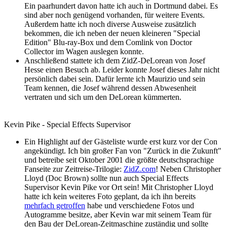
Ein paarhundert davon hatte ich auch in Dortmund dabei. Es
sind aber noch genügend vorhanden, für weitere Events.
Außerdem hatte ich noch diverse Ausweise zusätzlich
bekommen, die ich neben der neuen kleineren "Special
Edition" Blu-ray-Box und dem Comlink von Doctor
Collector im Wagen auslegen konnte.
Anschließend stattete ich dem ZidZ-DeLorean von Josef
Hesse einen Besuch ab. Leider konnte Josef dieses Jahr nicht
persönlich dabei sein. Dafür lernte ich Maurizio und sein
Team kennen, die Josef während dessen Abwesenheit
vertraten und sich um den DeLorean kümmerten.
Kevin Pike - Special Effects Supervisor
Ein Highlight auf der Gästeliste wurde erst kurz vor der Con
angekündigt. Ich bin großer Fan von "Zurück in die Zukunft"
und betreibe seit Oktober 2001 die größte deutschsprachige
Fanseite zur Zeitreise-Trilogie:
ZidZ.com
! Neben Christopher
Lloyd (Doc Brown) sollte nun auch Special Effects
Supervisor Kevin Pike vor Ort sein! Mit Christopher Lloyd
hatte ich kein weiteres Foto geplant, da ich ihn bereits
mehrfach getroffen
habe und verschiedene Fotos und
Autogramme besitze, aber Kevin war mit seinem Team für
den Bau der DeLorean-Zeitmaschine zuständig und sollte