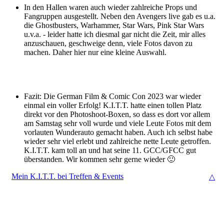
In den Hallen waren auch wieder zahlreiche Props und
Fangruppen ausgestellt. Neben den Avengers live gab es u.a.
die Ghostbusters, Warhammer, Star Wars, Pink Star Wars
u.v.a. - leider hatte ich diesmal gar nicht die Zeit, mir alles
anzuschauen, geschweige denn, viele Fotos davon zu
machen. Daher hier nur eine kleine Auswahl.
Fazit: Die German Film & Comic Con 2023 war wieder
einmal ein voller Erfolg! K.I.T.T. hatte einen tollen Platz
direkt vor den Photoshoot-Boxen, so dass es dort vor allem
am Samstag sehr voll wurde und viele Leute Fotos mit dem
vorlauten Wunderauto gemacht haben. Auch ich selbst habe
wieder sehr viel erlebt und zahlreiche nette Leute getroffen.
K.I.T.T. kam toll an und hat seine 11. GCC/GFCC gut
überstanden. Wir kommen sehr gerne wieder 🙂
Mein K.I.T.T. bei Treffen & Events
△