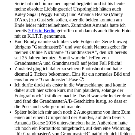
Serie hat mich in meiner Jugend begleitet und ist bis heute
meine absolute Lieblingsserie! Ursprünglich hätten auch
Katey Sagal (Peggy Bundy) und Amanda Bearse (Marcy
D'Arcy) zu Gast sein sollen, aber die beiden konnten am
Ende leider nicht teilnehmen. Zumindest Amanda hatte ich
bereits
2016 in Berlin
getroffen und damals auch für ein Foto
mit zu K.I.T.T. genommen.
Bud Bundy nannte sich über viele Folgen der Serie hinweg
übrigens "GrandmasterB" und war damit Namensgeber für
meinen Online-Nickname "GrandmasterA", den ich bereits
seit 25 Jahren benutze. Somit war ein Treffen von
GrandmasterA und GrandmasterB auf jeden Fall Pflicht!
Zunächst ging ich daher zu seinem Photoshoot und hatte
diesmal 2 Tickets bekommen. Eins für ein normales Bild und
eins für eine "Grandmaster"-Pose 🙂
Ich durfte direkt als erster in die Warteschlange und konnte
daher auch hier schon kurz mit ihm plaudern, solange der
Fotograf noch Testbilder machte. David war sehr locker drauf
und fand die GrandmasterA/B-Geschichte lustig, so dass er
die Pose auch sehr gern mitmachte.
Später holte ich mir auch noch 2 Autogramme von ihm: Zum
einen auf einem Gruppenbild der Bundys, auf dem bereits
Amanda Bearse 2016 unterschrieben hatte. Außerdem hatte
ich noch ein Portraitfoto mitgebracht, auf dem eine Widmung
"für GrandmasterA von GrandmasterB" natürlich nicht fehlen