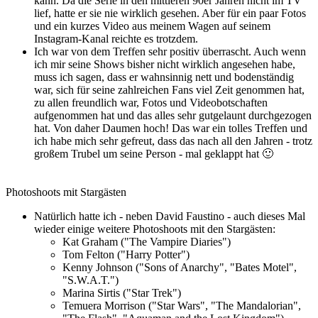
kann. Da die Serie in den mittleren 90er Jahren nicht im TV
lief, hatte er sie nie wirklich gesehen. Aber für ein paar Fotos
und ein kurzes Video aus meinem Wagen auf seinem
Instagram-Kanal reichte es trotzdem.
Ich war von dem Treffen sehr positiv überrascht. Auch wenn
ich mir seine Shows bisher nicht wirklich angesehen habe,
muss ich sagen, dass er wahnsinnig nett und bodenständig
war, sich für seine zahlreichen Fans viel Zeit genommen hat,
zu allen freundlich war, Fotos und Videobotschaften
aufgenommen hat und das alles sehr gutgelaunt durchgezogen
hat. Von daher Daumen hoch! Das war ein tolles Treffen und
ich habe mich sehr gefreut, dass das nach all den Jahren - trotz
großem Trubel um seine Person - mal geklappt hat 🙂
Photoshoots mit Stargästen
Natürlich hatte ich - neben David Faustino - auch dieses Mal
wieder einige weitere Photoshoots mit den Stargästen:
Kat Graham ("The Vampire Diaries")
Tom Felton ("Harry Potter")
Kenny Johnson ("Sons of Anarchy", "Bates Motel",
"S.W.A.T.")
Marina Sirtis ("Star Trek")
Temuera Morrison ("Star Wars", "The Mandalorian",