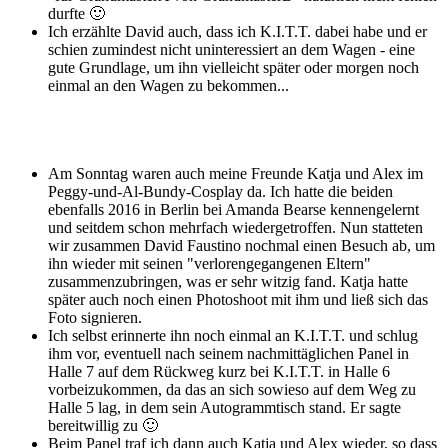
durfte 🙂
Ich erzählte David auch, dass ich K.I.T.T. dabei habe und er
schien zumindest nicht uninteressiert an dem Wagen - eine
gute Grundlage, um ihn vielleicht später oder morgen noch
einmal an den Wagen zu bekommen...
Am Sonntag waren auch meine Freunde Katja und Alex im
Peggy-und-Al-Bundy-Cosplay da. Ich hatte die beiden
ebenfalls 2016 in Berlin bei Amanda Bearse kennengelernt
und seitdem schon mehrfach wiedergetroffen. Nun statteten
wir zusammen David Faustino nochmal einen Besuch ab, um
ihn wieder mit seinen "verlorengegangenen Eltern"
zusammenzubringen, was er sehr witzig fand. Katja hatte
später auch noch einen Photoshoot mit ihm und ließ sich das
Foto signieren.
Ich selbst erinnerte ihn noch einmal an K.I.T.T. und schlug
ihm vor, eventuell nach seinem nachmittäglichen Panel in
Halle 7 auf dem Rückweg kurz bei K.I.T.T. in Halle 6
vorbeizukommen, da das an sich sowieso auf dem Weg zu
Halle 5 lag, in dem sein Autogrammtisch stand. Er sagte
bereitwillig zu 🙂
Beim Panel traf ich dann auch Katja und Alex wieder, so dass