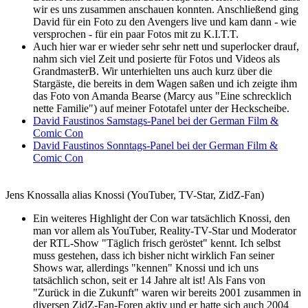
wir es uns zusammen anschauen konnten. Anschließend ging
David für ein Foto zu den Avengers live und kam dann - wie
versprochen - für ein paar Fotos mit zu K.I.T.T.
Auch hier war er wieder sehr sehr nett und superlocker drauf,
nahm sich viel Zeit und posierte für Fotos und Videos als
GrandmasterB. Wir unterhielten uns auch kurz über die
Stargäste, die bereits in dem Wagen saßen und ich zeigte ihm
das Foto von Amanda Bearse (Marcy aus "Eine schrecklich
nette Familie") auf meiner Fototafel unter der Heckscheibe.
David Faustinos Samstags-Panel bei der German Film &
Comic Con
David Faustinos Sonntags-Panel bei der German Film &
Comic Con
Jens Knossalla alias Knossi (YouTuber, TV-Star, ZidZ-Fan)
Ein weiteres Highlight der Con war tatsächlich Knossi, den
man vor allem als YouTuber, Reality-TV-Star und Moderator
der RTL-Show "Täglich frisch geröstet" kennt. Ich selbst
muss gestehen, dass ich bisher nicht wirklich Fan seiner
Shows war, allerdings "kennen" Knossi und ich uns
tatsächlich schon, seit er 14 Jahre alt ist! Als Fans von
"Zurück in die Zukunft" waren wir bereits 2001 zusammen in
diversen ZidZ-Fan-Foren aktiv und er hatte sich auch 2004