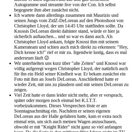
Autogramme und streamte live von der Con. Ich selbst
begegnete ihm aber zunächst nicht.
Ich wartete dann allerdings zusammen mit Maurizio und
seinen Jungs vom ZidZ-DeLorean auf den Photoshoot von
Christopher Lloyd, der um 14:45 Uhr stattfinden sollte. Da
Knossis DeLorean direkt dahinter stand, würde er hier ja
sicherlich auftauchen... und so war es dann auch. Als
Christopher Lloyd ankam, folgte Knossi ihm mit seinem
Kamerateam und schien auch mich direkt zu erkennen: "Hey,
Dich kenne ich!" rief er mir zu. Irgendwie lustig, dass es mal
andersrum läuft 😉
Wir unterhielten uns kurz über "alte Zeiten" und Knossi war
völlig aufgeregt wegen Christopher Lloyd, der natürlich auch
für ihn ein Held seiner Kindheit war. Er bekam zunächst ein
Foto mit ihm an Josefs DeLorean. Anschließend hatte er
wieder Zeit, mit uns zu plaudern und mir seinen DeLorean zu
zeigen.
Viel Zeit hatte er dann leider nicht mehr, aber er versprach,
später oder morgen noch einmal bei K.I.T.T.
vorbeizukommen. Dieses Versprechen löste er am
Sonntagnachmittag ein. Nachdem er seinen eigenen
DeLorean aus der Halle gefahren hatte, kam er extra noch
einmal rein, um sich auch meinen Wagen anzuschauen,
obwohl er mit "Knight Rider" nicht ganz so viel anfangen