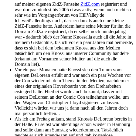
auf meiner eigenen ZidZ-Fanseite
ZidZ.com
registriert und
war dort zumindest bis 2005 etwas aktiv, wenn auch nicht so
sehr wie im Vorgängerforum von HillValley.de
Ich weiß allerdings noch, dass er damals auch eine kleine
ZidZ-Fanseite hatte. Außerdem hatte seine Mutter für ihn die
Domain ZidZ.de registriert, da er selbst noch minderjährig
war - dadurch blieb der Name Knossalla auch all die Jahre in
meinem Gedächtnis, bis ich vor ein paar Jahren mal bemerkte,
dass es sich bei dem bekannten Knossi aus den Medien
tatsächlich um den Knossi aus unserer Community handelte
(erkannt am Vornamen seiner Mutter, auf die auch die
Domain lief).
Vor ein paar Monaten hatte Knossi sich den Traum vom
eigenen DeLorean erfüllt und war auch ein paar Wochen vor
der Con wieder mit dem Thema in den Medien, nachdem er
eines der originalen Hoverboards von den Dreharbeiten
ersteigert hatte. Hierbei wurde auch bekannt, dass er mit
seinem DeLorean an der Comic Con teilnehmen wollte, um
den Wagen von Christopher Lloyd signieren zu lassen.
Vielleicht würden wir uns ja dann nach all den Jahren doch
mal persönlich treffen...
Als ich am Freitag ankam, stand Knossis DeLorean bereits in
der Halle. Er selbst war allerdings schon wieder in Hamburg
und sollte dann am Samstag wiederkommen. Tatsächlich
tauchte er auch irgendwann auf und gab kostenlose