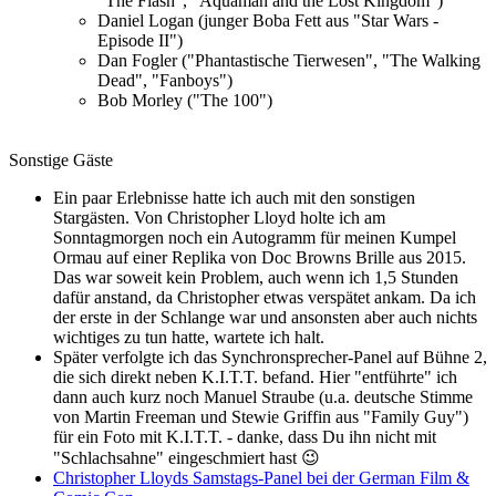
"The Flash", "Aquaman and the Lost Kingdom")
Daniel Logan (junger Boba Fett aus "Star Wars -
Episode II")
Dan Fogler ("Phantastische Tierwesen", "The Walking
Dead", "Fanboys")
Bob Morley ("The 100")
Sonstige Gäste
Ein paar Erlebnisse hatte ich auch mit den sonstigen
Stargästen. Von Christopher Lloyd holte ich am
Sonntagmorgen noch ein Autogramm für meinen Kumpel
Ormau auf einer Replika von Doc Browns Brille aus 2015.
Das war soweit kein Problem, auch wenn ich 1,5 Stunden
dafür anstand, da Christopher etwas verspätet ankam. Da ich
der erste in der Schlange war und ansonsten aber auch nichts
wichtiges zu tun hatte, wartete ich halt.
Später verfolgte ich das Synchronsprecher-Panel auf Bühne 2,
die sich direkt neben K.I.T.T. befand. Hier "entführte" ich
dann auch kurz noch Manuel Straube (u.a. deutsche Stimme
von Martin Freeman und Stewie Griffin aus "Family Guy")
für ein Foto mit K.I.T.T. - danke, dass Du ihn nicht mit
"Schlachsahne" eingeschmiert hast 😉
Christopher Lloyds Samstags-Panel bei der German Film &