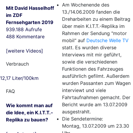
Am Wochenende des
Mit David Hasselhoff
13./14.06.2009 fanden die
im ZDF
Dreharbeiten zu einem Beitrag
Fernsehgarten 2019
über mein K.I.T.T.-Replika im
939.188 Aufrufe
Rahmen der Sendung "motor
488 Kommentare
mobil" auf
Deutsche Welle TV
statt. Es wurden diverse
[weitere Videos]
Interviews mit mir geführt,
sowie die verschiedenen
Verbrauch
Funktionen des Fahrzeuges
ausführlich gefilmt. Außerdem
12,17 Liter/100km
wurden Passanten zum Wagen
interviewt und viele
FAQ
Fahrtaufnahmen gemacht. Der
Bericht wurde am 13.07.2009
Wie kommt man auf
ausgestrahlt.
die Idee, ein K.I.T.T.-
Die Sendetermine:
Replika zu bauen?
Montag, 13.07.2009 um 23.30