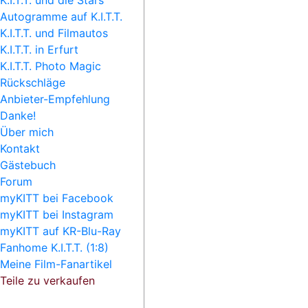
K.I.T.T. und die Stars
Autogramme auf K.I.T.T.
K.I.T.T. und Filmautos
K.I.T.T. in Erfurt
K.I.T.T. Photo Magic
Rückschläge
Anbieter-Empfehlung
Danke!
Über mich
Kontakt
Gästebuch
Forum
myKITT bei Facebook
myKITT bei Instagram
myKITT auf KR-Blu-Ray
Fanhome K.I.T.T. (1:8)
Meine Film-Fanartikel
Teile zu verkaufen