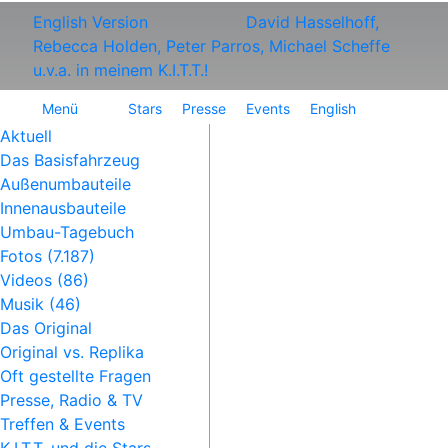
English Version
David Hasselhoff,
Rebecca Holden, Peter Parros, Michael Scheffe
u.v.a. in meinem K.I.T.T.!
Menü
Stars
Presse
Events
English
Aktuell
Das Basisfahrzeug
Außenumbauteile
Innenausbauteile
Umbau-Tagebuch
Fotos (7.187)
Videos (86)
Musik (46)
Das Original
Original vs. Replika
Oft gestellte Fragen
Presse, Radio & TV
Treffen & Events