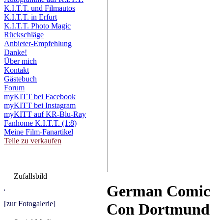
K.I.T.T. und Filmautos
K.I.T.T. in Erfurt
K.I.T.T. Photo Magic
Rückschläge
Anbieter-Empfehlung
Danke!
Über mich
Kontakt
Gästebuch
Forum
myKITT bei Facebook
myKITT bei Instagram
myKITT auf KR-Blu-Ray
Fanhome K.I.T.T. (1:8)
Meine Film-Fanartikel
Teile zu verkaufen
Zufallsbild
German Comic
[zur Fotogalerie]
Con Dortmund