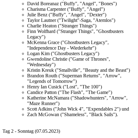
David Boreanaz ("Buffy", "Angel", "Bones")
Charisma Carpenter ("Buffy", "Angel")
Julie Benz ("Buffy", "Angel", "Dexter")
Taylor Lautner ("Twilight"-Saga, "Atemlos")
Charlie Heaton ("Stranger Things")
Finn Wolfhard ("Stranger Things", "Ghostbusters
Legacy")
McKenna Grace ("Ghostbusters Legacy",
"Independence Day - Wiederkehr")
Logan Kim ("Ghostbusters Legacy")
Gwendoline Christie ("Game of Thrones",
"Wednesday")
Kristin Kreuk ("Smallville", "Beauty and the Beast")
Brandon Routh ("Superman Returns", "Arrow",
"Legends of Tomorrow")
Henry Ian Cusick ("Lost", "The 100")
Candice Patton ("The Flash", "The Game")
Katherine McNamara ("Shadowhunters", "Arrow",
"Maze Runner")
Scott Adkins ("John Wick 4", "Expendables 2") und
Zach McGowan ("Shameless", "Black Sails").
Tag 2 - Sonntag (07.05.2023)