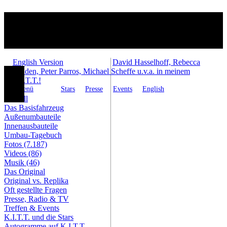
English Version
David Hasselhoff, Rebecca
Holden, Peter Parros, Michael Scheffe u.v.a. in meinem
K.I.T.T.!
Menü
Stars
Presse
Events
English
Aktuell
Das Basisfahrzeug
Außenumbauteile
Innenausbauteile
Umbau-Tagebuch
Fotos (7.187)
Videos (86)
Musik (46)
Das Original
Original vs. Replika
Oft gestellte Fragen
Presse, Radio & TV
Treffen & Events
K.I.T.T. und die Stars
Autogramme auf K.I.T.T.