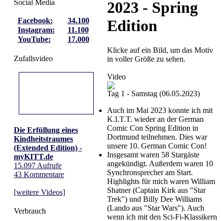
Social Media
2023 - Spring
Facebook:
34.100
Edition
Instagram:
11.100
YouTube:
17.000
Klicke auf ein Bild, um das Motiv
Zufallsvideo
in voller Größe zu sehen.
Video
Tag 1 - Samstag (06.05.2023)
Auch im Mai 2023 konnte ich mit
K.I.T.T. wieder an der German
Comic Con Spring Edition in
Die Erfüllung eines
Dortmund teilnehmen. Dies war
Kindheitstraumes
unsere 10. German Comic Con!
(Extended Edition) -
Insgesamt waren 58 Stargäste
myKITT.de
angekündigt. Außerdem waren 10
15.097 Aufrufe
Synchronsprecher am Start.
43 Kommentare
Highlights für mich waren William
Shatner (Captain Kirk aus "Star
[weitere Videos]
Trek") und Billy Dee Williams
(Lando aus "Star Wars"). Auch
Verbrauch
wenn ich mit den Sci-Fi-Klassikern