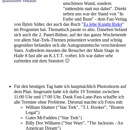
qualifizierte Verkäufe.
unschönen Wand, sondern
"mittendrin statt nur dabei". Direkt
neben uns war der Stand von "In
Farbe und Bunt" - dem Fan-Verlag
von Björn Sülter, der auch das Buch "
Es lebe Knight Rider
"
im Programm hat. Thematisch passte es also. Daneben befand
sich auch die 2. Panel-Bühne, auf der das ganze Wochenende
vor allem Star-Trek-Themen präsentiert wurden und schräg
gegenüber befanden sich die Autogrammtische verschiedener
Stars. Außerdem mussten die Besucher der Main Stage in
Halle 8 fast alle an K.I.T.T. vorbei. Ich war daher sehr
zufrieden mit dem Standort 🙂
Für den heutigen Tag hatte ich hauptsächlich Photoshoots auf
dem Plan. Insgesamt hatte ich dafür 19 Termine zwischen
11:00 Uhr und 17:00 Uhr. Dank Fast-Lane-Pass schaffte ich
alle Termine ohne Probleme. Diesmal machte ich Fotos mit:
William Shatner ("Star Trek", "T.J. Hooker", "Boston
Legal")
Gates McFadden ("Star Trek")
Billy Dee Williams ("Star Wars", "The Jacksons - An
American Dream")