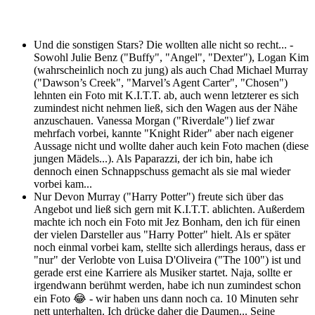
Und die sonstigen Stars? Die wollten alle nicht so recht... -
Sowohl Julie Benz ("Buffy", "Angel", "Dexter"), Logan Kim
(wahrscheinlich noch zu jung) als auch Chad Michael Murray
("Dawson’s Creek", "Marvel’s Agent Carter", "Chosen")
lehnten ein Foto mit K.I.T.T. ab, auch wenn letzterer es sich
zumindest nicht nehmen ließ, sich den Wagen aus der Nähe
anzuschauen. Vanessa Morgan ("Riverdale") lief zwar
mehrfach vorbei, kannte "Knight Rider" aber nach eigener
Aussage nicht und wollte daher auch kein Foto machen (diese
jungen Mädels...). Als Paparazzi, der ich bin, habe ich
dennoch einen Schnappschuss gemacht als sie mal wieder
vorbei kam...
Nur Devon Murray ("Harry Potter") freute sich über das
Angebot und ließ sich gern mit K.I.T.T. ablichten. Außerdem
machte ich noch ein Foto mit Jez Bonham, den ich für einen
der vielen Darsteller aus "Harry Potter" hielt. Als er später
noch einmal vorbei kam, stellte sich allerdings heraus, dass er
"nur" der Verlobte von Luisa D'Oliveira ("The 100") ist und
gerade erst eine Karriere als Musiker startet. Naja, sollte er
irgendwann berühmt werden, habe ich nun zumindest schon
ein Foto 😂 - wir haben uns dann noch ca. 10 Minuten sehr
nett unterhalten. Ich drücke daher die Daumen... Seine