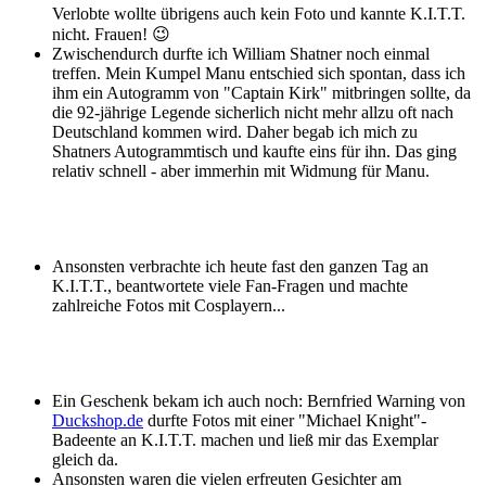
Verlobte wollte übrigens auch kein Foto und kannte K.I.T.T.
nicht. Frauen! 😉
Zwischendurch durfte ich William Shatner noch einmal
treffen. Mein Kumpel Manu entschied sich spontan, dass ich
ihm ein Autogramm von "Captain Kirk" mitbringen sollte, da
die 92-jährige Legende sicherlich nicht mehr allzu oft nach
Deutschland kommen wird. Daher begab ich mich zu
Shatners Autogrammtisch und kaufte eins für ihn. Das ging
relativ schnell - aber immerhin mit Widmung für Manu.
Ansonsten verbrachte ich heute fast den ganzen Tag an
K.I.T.T., beantwortete viele Fan-Fragen und machte
zahlreiche Fotos mit Cosplayern...
Ein Geschenk bekam ich auch noch: Bernfried Warning von
Duckshop.de
durfte Fotos mit einer "Michael Knight"-
Badeente an K.I.T.T. machen und ließ mir das Exemplar
gleich da.
Ansonsten waren die vielen erfreuten Gesichter am