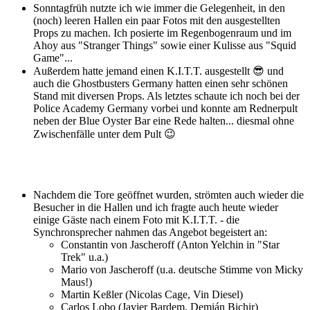
Sonntagfrüh nutzte ich wie immer die Gelegenheit, in den
(noch) leeren Hallen ein paar Fotos mit den ausgestellten
Props zu machen. Ich posierte im Regenbogenraum und im
Ahoy aus "Stranger Things" sowie einer Kulisse aus "Squid
Game"...
Außerdem hatte jemand einen K.I.T.T. ausgestellt 😎 und
auch die Ghostbusters Germany hatten einen sehr schönen
Stand mit diversen Props. Als letztes schaute ich noch bei der
Police Academy Germany vorbei und konnte am Rednerpult
neben der Blue Oyster Bar eine Rede halten... diesmal ohne
Zwischenfälle unter dem Pult 😉
Nachdem die Tore geöffnet wurden, strömten auch wieder die
Besucher in die Hallen und ich fragte auch heute wieder
einige Gäste nach einem Foto mit K.I.T.T. - die
Synchronsprecher nahmen das Angebot begeistert an:
Constantin von Jascheroff (Anton Yelchin in "Star
Trek" u.a.)
Mario von Jascheroff (u.a. deutsche Stimme von Micky
Maus!)
Martin Keßler (Nicolas Cage, Vin Diesel)
Carlos Lobo (Javier Bardem, Demián Bichir)