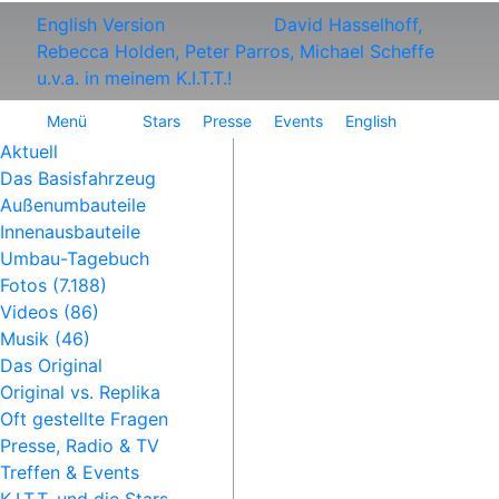
English Version
David Hasselhoff,
Rebecca Holden, Peter Parros, Michael Scheffe
u.v.a. in meinem K.I.T.T.!
Menü
Stars
Presse
Events
English
Aktuell
Das Basisfahrzeug
Außenumbauteile
Innenausbauteile
Umbau-Tagebuch
Fotos (7.188)
Videos (86)
Musik (46)
Das Original
Original vs. Replika
Oft gestellte Fragen
Presse, Radio & TV
Treffen & Events