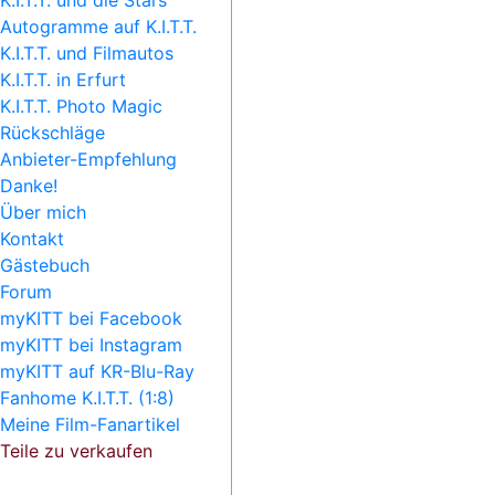
K.I.T.T. und die Stars
Autogramme auf K.I.T.T.
K.I.T.T. und Filmautos
K.I.T.T. in Erfurt
K.I.T.T. Photo Magic
Rückschläge
Anbieter-Empfehlung
Danke!
Über mich
Kontakt
Gästebuch
Forum
myKITT bei Facebook
myKITT bei Instagram
myKITT auf KR-Blu-Ray
Fanhome K.I.T.T. (1:8)
Meine Film-Fanartikel
Teile zu verkaufen