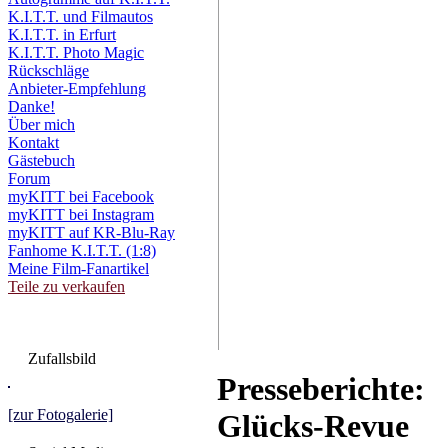
K.I.T.T. und Filmautos
K.I.T.T. in Erfurt
K.I.T.T. Photo Magic
Rückschläge
Anbieter-Empfehlung
Danke!
Über mich
Kontakt
Gästebuch
Forum
myKITT bei Facebook
myKITT bei Instagram
myKITT auf KR-Blu-Ray
Fanhome K.I.T.T. (1:8)
Meine Film-Fanartikel
Teile zu verkaufen
Zufallsbild
Presseberichte:
[zur Fotogalerie]
Glücks-Revue