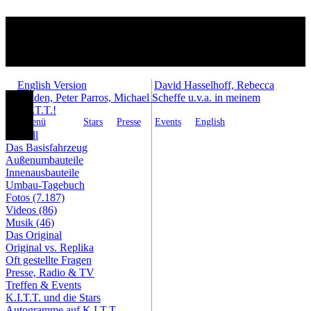
English Version
David Hasselhoff, Rebecca
Holden, Peter Parros, Michael Scheffe u.v.a. in meinem
K.I.T.T.!
Menü
Stars
Presse
Events
English
Aktuell
Das Basisfahrzeug
Außenumbauteile
Innenausbauteile
Umbau-Tagebuch
Fotos (7.187)
Videos (86)
Musik (46)
Das Original
Original vs. Replika
Oft gestellte Fragen
Presse, Radio & TV
Treffen & Events
K.I.T.T. und die Stars
Autogramme auf K.I.T.T.