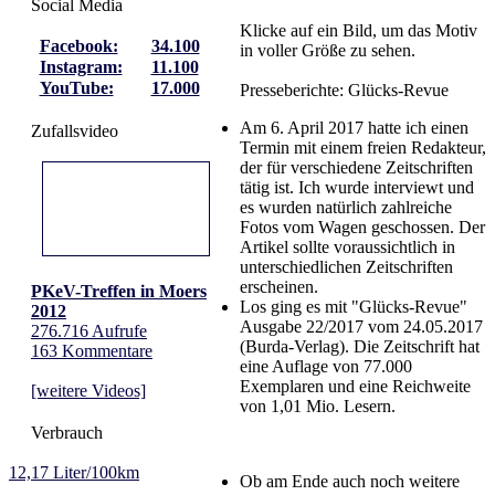
Social Media
Klicke auf ein Bild, um das Motiv
Facebook:
34.100
in voller Größe zu sehen.
Instagram:
11.100
YouTube:
17.000
Presseberichte: Glücks-Revue
Am 6. April 2017 hatte ich einen
Zufallsvideo
Termin mit einem freien Redakteur,
der für verschiedene Zeitschriften
tätig ist. Ich wurde interviewt und
es wurden natürlich zahlreiche
Fotos vom Wagen geschossen. Der
Artikel sollte voraussichtlich in
unterschiedlichen Zeitschriften
erscheinen.
PKeV-Treffen in Moers
Los ging es mit "Glücks-Revue"
2012
Ausgabe 22/2017 vom 24.05.2017
276.716 Aufrufe
(Burda-Verlag). Die Zeitschrift hat
163 Kommentare
eine Auflage von 77.000
Exemplaren und eine Reichweite
[weitere Videos]
von 1,01 Mio. Lesern.
Verbrauch
12,17 Liter/100km
Ob am Ende auch noch weitere