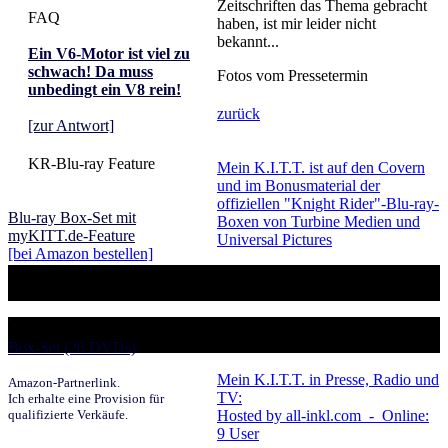
Zeitschriften das Thema gebracht
FAQ
haben, ist mir leider nicht
bekannt...
Ein V6-Motor ist viel zu
schwach! Da muss
Fotos vom Pressetermin
unbedingt ein V8 rein!
zurück
[zur Antwort]
KR-Blu-ray Feature
Mein K.I.T.T. ist auf den Covern
und im Bonusmaterial der
offiziellen "Knight Rider"-Blu-ray-
Blu-ray Box-Set mit
Boxen von Turbine Medien und
myKITT.de-Feature
Universal Pictures
[bei Amazon bestellen]
DVDs bei Amazon.de
Box-Set (26 DVDs)
Mein K.I.T.T. in Presse, Radio und
Amazon-Partnerlink.
TV:
Ich erhalte eine Provision für
Hosted by all-inkl.com - Online:
qualifizierte Verkäufe.
9 User