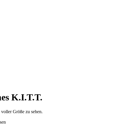
s K.I.T.T.
 voller Größe zu sehen.
sen