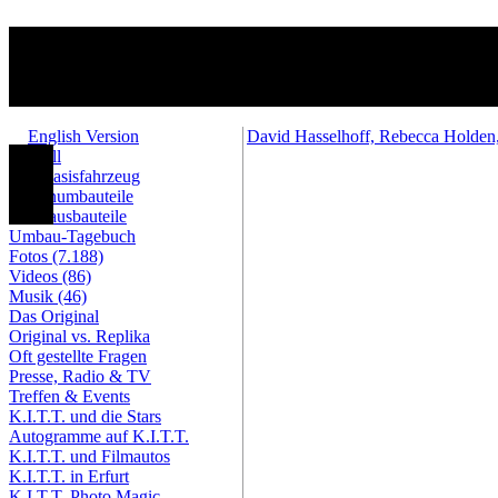
English Version
David Hasselhoff, Rebecca Holden, 
Aktuell
Das Basisfahrzeug
Außenumbauteile
Innenausbauteile
Umbau-Tagebuch
Fotos (7.188)
Videos (86)
Musik (46)
Das Original
Original vs. Replika
Oft gestellte Fragen
Presse, Radio & TV
Treffen & Events
K.I.T.T. und die Stars
Autogramme auf K.I.T.T.
K.I.T.T. und Filmautos
K.I.T.T. in Erfurt
K.I.T.T. Photo Magic