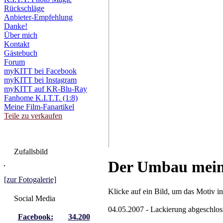
Rückschläge
Anbieter-Empfehlung
Danke!
Über mich
Kontakt
Gästebuch
Forum
myKITT bei Facebook
myKITT bei Instagram
myKITT auf KR-Blu-Ray
Fanhome K.I.T.T. (1:8)
Meine Film-Fanartikel
Teile zu verkaufen
Zufallsbild
Der Umbau meine
[zur Fotogalerie]
Klicke auf ein Bild, um das Motiv in
Social Media
04.05.2007 - Lackierung abgeschlos
Facebook:
34.200