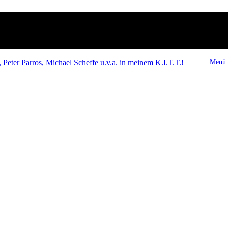
Peter Parros, Michael Scheffe u.v.a. in meinem K.I.T.T.!
Menü