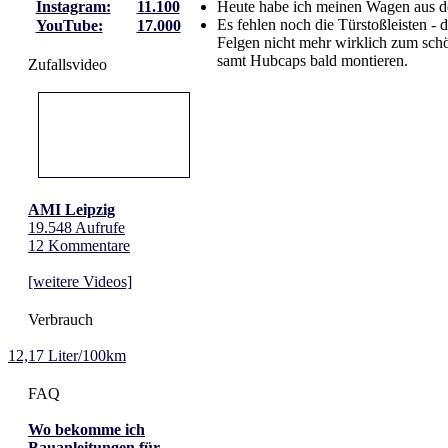
Heute habe ich meinen Wagen aus der 
Instagram:
11.100
Es fehlen noch die Türstoßleisten -
YouTube:
17.000
Felgen nicht mehr wirklich zum sch
samt Hubcaps bald montieren.
Zufallsvideo
AMI Leipzig
19.548 Aufrufe
12 Kommentare
[weitere Videos]
Verbrauch
12,17 Liter/100km
FAQ
Wo bekomme ich
Bauanleitungen für