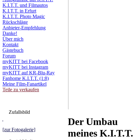
K.I.T.T. und Filmautos
K.I.T.T. in Erfurt
K.I.T.T. Photo Magic
Rückschläge
Anbieter-Empfehlung
Danke!
Über mich
Kontakt
Gästebuch
Forum
myKITT bei Facebook
myKITT bei Instagram
myKITT auf KR-Blu-Ray
Fanhome K.I.T.T. (1:8)
Meine Film-Fanartikel
Teile zu verkaufen
Zufallsbild
Der Umbau
[zur Fotogalerie]
meines K.I.T.T.