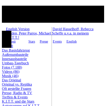
English Version
David Hasselhoff, Rebecca
Holden, Peter Parros, Michael Scheffe u.v.a. in meinem
K.I.T.T.!
Menü
Stars
Presse
Events
English
Aktuell
Das Basisfahrzeug
Außenumbauteile
Innenausbauteile
Umbau-Tagebuch
Fotos (7.188)
Videos (86)
Musik (46)
Das Original
Original vs. Replika
Oft gestellte Fragen
Presse, Radio & TV
Treffen & Events
K.I.T.T. und die Stars
Autogramme auf K.I.T.T.