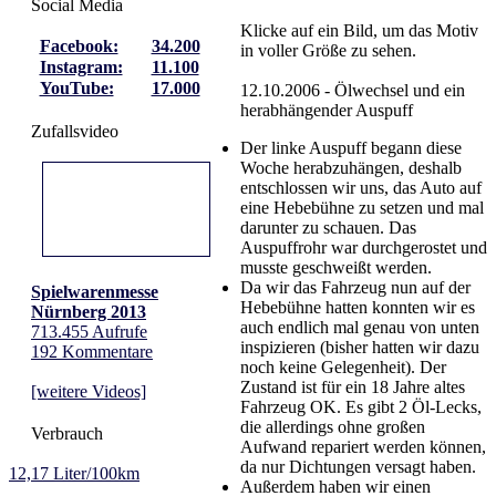
Social Media
Klicke auf ein Bild, um das Motiv
Facebook:
34.200
in voller Größe zu sehen.
Instagram:
11.100
YouTube:
17.000
12.10.2006 - Ölwechsel und ein
herabhängender Auspuff
Zufallsvideo
Der linke Auspuff begann diese
Woche herabzuhängen, deshalb
entschlossen wir uns, das Auto auf
eine Hebebühne zu setzen und mal
darunter zu schauen. Das
Auspuffrohr war durchgerostet und
musste geschweißt werden.
Da wir das Fahrzeug nun auf der
Spielwarenmesse
Hebebühne hatten konnten wir es
Nürnberg 2013
auch endlich mal genau von unten
713.455 Aufrufe
inspizieren (bisher hatten wir dazu
192 Kommentare
noch keine Gelegenheit). Der
Zustand ist für ein 18 Jahre altes
[weitere Videos]
Fahrzeug OK. Es gibt 2 Öl-Lecks,
die allerdings ohne großen
Verbrauch
Aufwand repariert werden können,
da nur Dichtungen versagt haben.
12,17 Liter/100km
Außerdem haben wir einen