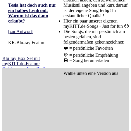
Musikstil angeben und kurz darauf
Tesla hat doch auch nur
ist der eigene Song fertig! In
ein halbes Lenkrad.
erstaunlicher Qualität!
Warum ist das dann
Hier ein paar unserer eigenen
erlaubt?
myKITT.de-Songs - Just for fun 🙂
Die Songs, die mir persönlich am
[zur Antwort]
besten gefallen, sind
folgendermaßen gekennzeichnet:
KR-Blu-ray Feature
❤️ = persönliche Favoriten
💛 = persönliche Empfehlung
Blu-ray Box-Set mit
💾 = Song herunterladen
myKITT.de-Feature
[bei Amazon bestellen]
Wähle unten eine Version aus
DVDs bei Amazon.de
Box-Set (26 DVDs)
Amazon-Partnerlink.
Ich erhalte eine Provision für
qualifizierte Verkäufe.