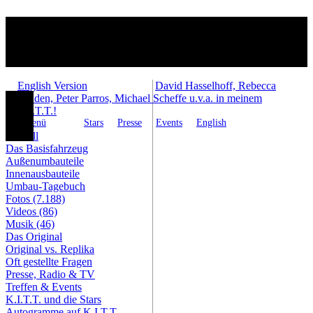
English Version
David Hasselhoff, Rebecca
Holden, Peter Parros, Michael Scheffe u.v.a. in meinem
K.I.T.T.!
Menü
Stars
Presse
Events
English
Aktuell
Das Basisfahrzeug
Außenumbauteile
Innenausbauteile
Umbau-Tagebuch
Fotos (7.188)
Videos (86)
Musik (46)
Das Original
Original vs. Replika
Oft gestellte Fragen
Presse, Radio & TV
Treffen & Events
K.I.T.T. und die Stars
Autogramme auf K.I.T.T.