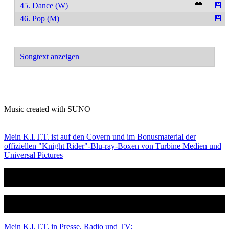
45. Dance (W)
💛
💾
46. Pop (M)
💾
Songtext anzeigen
Music created with SUNO
Mein K.I.T.T. ist auf den Covern und im Bonusmaterial der
offiziellen "Knight Rider"-Blu-ray-Boxen von Turbine Medien und
Universal Pictures
Mein K.I.T.T. in Presse, Radio und TV: