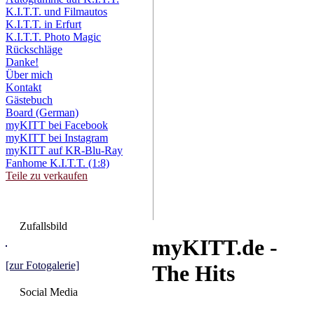
K.I.T.T. und Filmautos
K.I.T.T. in Erfurt
K.I.T.T. Photo Magic
Rückschläge
Danke!
Über mich
Kontakt
Gästebuch
Board (German)
myKITT bei Facebook
myKITT bei Instagram
myKITT auf KR-Blu-Ray
Fanhome K.I.T.T. (1:8)
Teile zu verkaufen
Zufallsbild
myKITT.de -
[zur Fotogalerie]
The Hits
Social Media