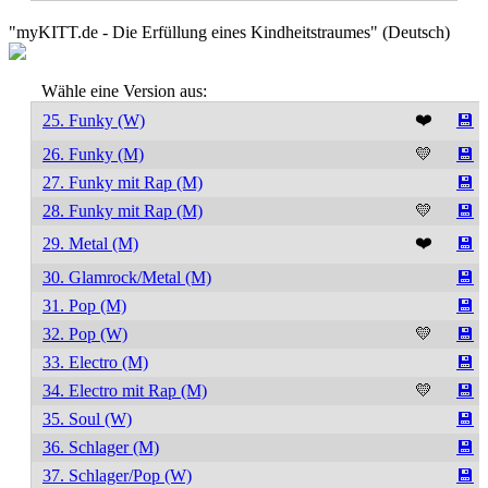
"myKITT.de - Die Erfüllung eines Kindheitstraumes" (Deutsch)
Wähle eine Version aus:
❤️
25. Funky (W)
💾
26. Funky (M)
💛
💾
27. Funky mit Rap (M)
💾
28. Funky mit Rap (M)
💛
💾
❤️
29. Metal (M)
💾
30. Glamrock/Metal (M)
💾
31. Pop (M)
💾
32. Pop (W)
💛
💾
33. Electro (M)
💾
34. Electro mit Rap (M)
💛
💾
35. Soul (W)
💾
36. Schlager (M)
💾
37. Schlager/Pop (W)
💾