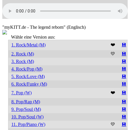
"myKITT.de - The legend reborn" (Englisch)
Wähle eine Version aus:
❤️
1. Rock/Metal (M)
💾
2. Rock (M)
💛
💾
3. Rock (M)
💾
4. Rock/Pop (M)
💾
5. Rock/Love (M)
💾
6. Rock/Funky (M)
💾
❤️
7. Pop (W)
💾
8. Pop/Rap (M)
💾
9. Pop/Soul (M)
💾
10. Pop/Soul (W)
💾
11. Pop/Piano (W)
💛
💾