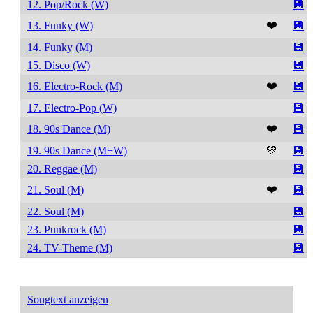
12. Pop/Rock (W)
💾
❤️
13. Funky (W)
💾
14. Funky (M)
💾
15. Disco (W)
💾
❤️
16. Electro-Rock (M)
💾
17. Electro-Pop (W)
💾
❤️
18. 90s Dance (M)
💾
19. 90s Dance (M+W)
💛
💾
20. Reggae (M)
💾
❤️
21. Soul (M)
💾
22. Soul (M)
💾
23. Punkrock (M)
💾
24. TV-Theme (M)
💾
Songtext anzeigen