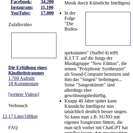
Facebook:
34.200
Musik durch Künstliche Intelligenz
Instagram:
11.100
In der
YouTube:
17.000
Folge
"Die
Zufallsvideo
Boden­
spekulanten" (Staffel 4) trifft
K.I.T.T. auf die Jungs der
Musikgruppe "New Edition", die
Die Erfüllung eines
seinen "Polyphonic Synthesizer"
Kindheitstraumes
als Sound-Computer benutzen und
1.769 Aufrufe
ihm das "Singen" beibringen...
18 Kommentare
Seine "Sangeskünste" sind
allerdings eher
[weitere Videos]
gewöhnungsbedürftig.
Knapp 40 Jahre später kann
Verbrauch
Künstliche Intelligenz nun
tatsächlich deutlich besser singen.
12,17 Liter/100km
So kann man z.B. SUNO mit
eigenen Songtexten füttern, die
man sich vorher mit ChatGPT hat
FAQ
erstellen lassen, den gewünschten