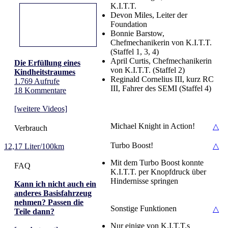
K.I.T.T.
Devon Miles, Leiter der
Foundation
Bonnie Barstow,
Chefmechanikerin von K.I.T.T.
(Staffel 1, 3, 4)
April Curtis, Chefmechanikerin
Die Erfüllung eines
von K.I.T.T. (Staffel 2)
Kindheitstraumes
Reginald Cornelius III, kurz RC
1.769 Aufrufe
III, Fahrer des SEMI (Staffel 4)
18 Kommentare
[weitere Videos]
Michael Knight in Action!
△
Verbrauch
Turbo Boost!
△
12,17 Liter/100km
Mit dem Turbo Boost konnte
FAQ
K.I.T.T. per Knopfdruck über
Hindernisse springen
Kann ich nicht auch ein
anderes Basisfahrzeug
nehmen? Passen die
Sonstige Funktionen
△
Teile dann?
Nur einige von K.I.T.T.s