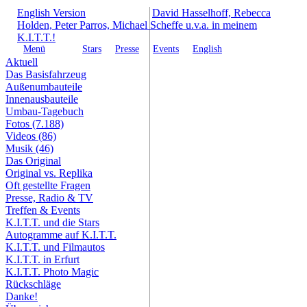
English Version
David Hasselhoff, Rebecca
Holden, Peter Parros, Michael Scheffe u.v.a. in meinem
K.I.T.T.!
Menü
Stars
Presse
Events
English
Aktuell
Das Basisfahrzeug
Außenumbauteile
Innenausbauteile
Umbau-Tagebuch
Fotos (7.188)
Videos (86)
Musik (46)
Das Original
Original vs. Replika
Oft gestellte Fragen
Presse, Radio & TV
Treffen & Events
K.I.T.T. und die Stars
Autogramme auf K.I.T.T.
K.I.T.T. und Filmautos
K.I.T.T. in Erfurt
K.I.T.T. Photo Magic
Rückschläge
Danke!