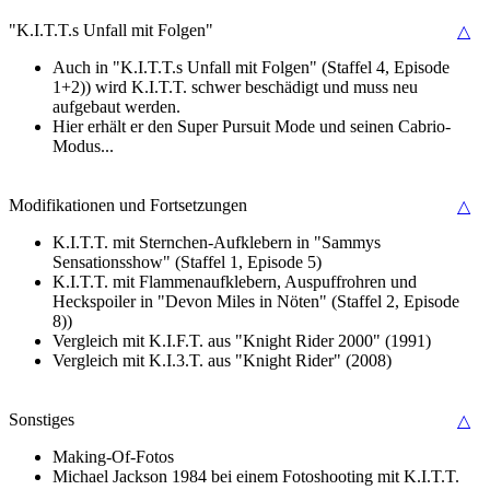
"K.I.T.T.s Unfall mit Folgen"
△
Auch in "K.I.T.T.s Unfall mit Folgen" (Staffel 4, Episode
1+2)) wird K.I.T.T. schwer beschädigt und muss neu
aufgebaut werden.
Hier erhält er den Super Pursuit Mode und seinen Cabrio-
Modus...
Modifikationen und Fortsetzungen
△
K.I.T.T. mit Sternchen-Aufklebern in "Sammys
Sensationsshow" (Staffel 1, Episode 5)
K.I.T.T. mit Flammenaufklebern, Auspuffrohren und
Heckspoiler in "Devon Miles in Nöten" (Staffel 2, Episode
8))
Vergleich mit K.I.F.T. aus "Knight Rider 2000" (1991)
Vergleich mit K.I.3.T. aus "Knight Rider" (2008)
Sonstiges
△
Making-Of-Fotos
Michael Jackson 1984 bei einem Fotoshooting mit K.I.T.T.