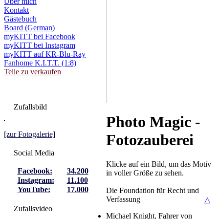
Über mich
Kontakt
Gästebuch
Board (German)
myKITT bei Facebook
myKITT bei Instagram
myKITT auf KR-Blu-Ray
Fanhome K.I.T.T. (1:8)
Teile zu verkaufen
Zufallsbild
Photo Magic -
[zur Fotogalerie]
Fotozauberei
Social Media
Klicke auf ein Bild, um das Motiv
Facebook:
34.200
in voller Größe zu sehen.
Instagram:
11.100
YouTube:
17.000
Die Foundation für Recht und
Verfassung
△
Zufallsvideo
Michael Knight, Fahrer von