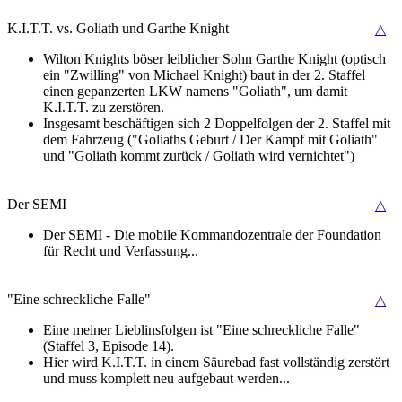
K.I.T.T. vs. Goliath und Garthe Knight
△
Wilton Knights böser leiblicher Sohn Garthe Knight (optisch
ein "Zwilling" von Michael Knight) baut in der 2. Staffel
einen gepanzerten LKW namens "Goliath", um damit
K.I.T.T. zu zerstören.
Insgesamt beschäftigen sich 2 Doppelfolgen der 2. Staffel mit
dem Fahrzeug ("Goliaths Geburt / Der Kampf mit Goliath"
und "Goliath kommt zurück / Goliath wird vernichtet")
Der SEMI
△
Der SEMI - Die mobile Kommandozentrale der Foundation
für Recht und Verfassung...
"Eine schreckliche Falle"
△
Eine meiner Lieblinsfolgen ist "Eine schreckliche Falle"
(Staffel 3, Episode 14).
Hier wird K.I.T.T. in einem Säurebad fast vollständig zerstört
und muss komplett neu aufgebaut werden...