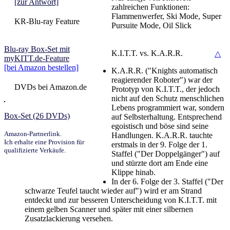
[zur Antwort]
zahlreichen Funktionen:
Flammenwerfer, Ski Mode, Super
KR-Blu-ray Feature
Pursuite Mode, Oil Slick
Blu-ray Box-Set mit
K.I.T.T. vs. K.A.R.R.
△
myKITT.de-Feature
[bei Amazon bestellen]
K.A.R.R. ("Knights automatisch
reagierender Roboter") war der
DVDs bei Amazon.de
Prototyp von K.I.T.T., der jedoch
nicht auf den Schutz menschlichen
Lebens programmiert war, sondern
Box-Set (26 DVDs)
auf Selbsterhaltung. Entsprechend
egoistisch und böse sind seine
Amazon-Partnerlink.
Handlungen. K.A.R.R. tauchte
Ich erhalte eine Provision für
erstmals in der 9. Folge der 1.
qualifizierte Verkäufe.
Staffel ("Der Doppelgänger") auf
und stürzte dort am Ende eine
Klippe hinab.
In der 6. Folge der 3. Staffel ("Der
schwarze Teufel taucht wieder auf") wird er am Strand
entdeckt und zur besseren Unterscheidung von K.I.T.T. mit
einem gelben Scanner und später mit einer silbernen
Zusatzlackierung versehen.